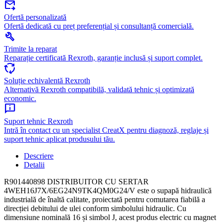
forward_to_inbox
Ofertă personalizată
Ofertă dedicată cu preț preferențial și consultanță comercială.
build
Trimite la reparat
Reparație certificată Rexroth, garanție inclusă și suport complet.
cycle
Soluție echivalentă Rexroth
Alternativă Rexroth compatibilă, validată tehnic și optimizată
economic.
chat_info
Suport tehnic Rexroth
Intră în contact cu un specialist CreatX pentru diagnoză, reglaje și
suport tehnic aplicat produsului tău.
Descriere
Detalii
R901440898 DISTRIBUITOR CU SERTAR
4WEH16J7X/6EG24N9TK4QM0G24/V este o supapă hidraulică
industrială de înaltă calitate, proiectată pentru comutarea fiabilă a
direcției debitului de ulei conform simbolului hidraulic. Cu
dimensiune nominală 16 și simbol J, acest produs electric cu magnet