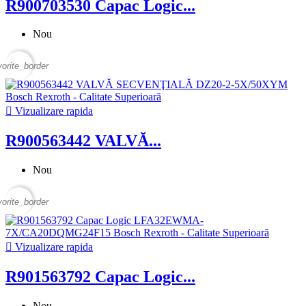
R900703530 Capac Logic...
Nou
vorite_border

Vizualizare rapida
R900563442 VALVĂ...
Nou
vorite_border

Vizualizare rapida
R901563792 Capac Logic...
Nou