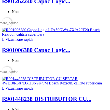
R901262240 Capac Logic...
Nou
vorite_border

Vizualizare rapida
R901006380 Capac Logic...
Nou
vorite_border

Vizualizare rapida
R901448238 DISTRIBUITOR CU...
Nou