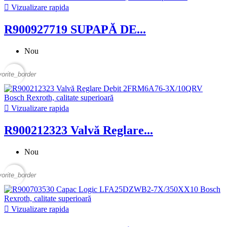

Vizualizare rapida
R900927719 SUPAPĂ DE...
Nou
vorite_border

Vizualizare rapida
R900212323 Valvă Reglare...
Nou
vorite_border

Vizualizare rapida