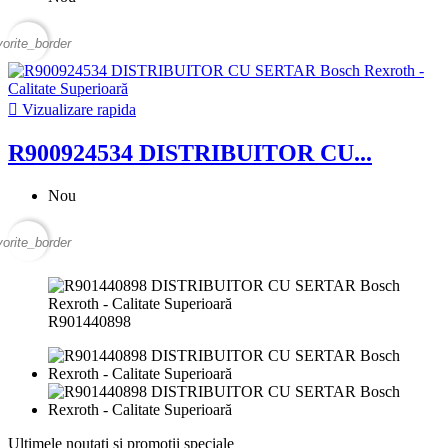
vorite_border

Vizualizare rapida
R900924534 DISTRIBUITOR CU...
Nou
vorite_border
R901440898
Ultimele noutati si promotii speciale