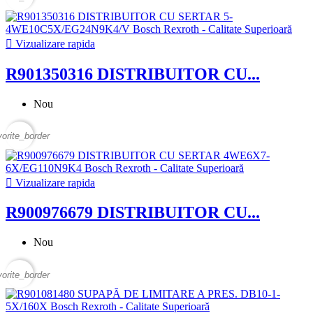

Vizualizare rapida
R901350316 DISTRIBUITOR CU...
Nou
vorite_border

Vizualizare rapida
R900976679 DISTRIBUITOR CU...
Nou
vorite_border