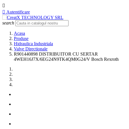


Autentificare
search
Acasa
Produse
Hidraulica Industriala
Valve Directionale
R901440898 DISTRIBUITOR CU SERTAR
4WEH16J7X/6EG24N9TK4QM0G24/V Bosch Rexroth