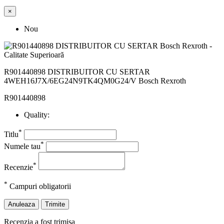
×
Nou
R901440898 DISTRIBUITOR CU SERTAR
4WEH16J7X/6EG24N9TK4QM0G24/V Bosch Rexroth
R901440898
Quality:
*
Titlu
*
Numele tau
*
Recenzie
*
Campuri obligatorii
Anuleaza
Trimite
Recenzia a fost trimisa