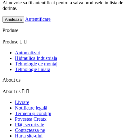
Ai nevoie sa fii autentificat pentru a salva produsele in lista de
dorinte.
Autentificare
Anuleaza
Produse
Produse


Automatizari
Hidraulica Industriala
Tehnologie de montaj
Tehnologie liniara
About us
About us


Livrare
Notificare legală
Termeni și condiții
Povestea Creatx
Plăți securizate
Contacteaza-ne
Harta site-ului