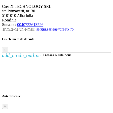
CreatX TECHNOLOGY SRL
str. Primaverii, nr. 30
5101010 Alba Iulia
România
Suna-ne:
0040722613526
Trimite-ne un e-mail:
sergiu.sarlea@creatx.ro
Listele mele de dorinte
×
add_circle_outline
Creeaza o lista noua
Creeaza o lista de dorinte
×
Numele listei de dorinte
Anuleaza
Creeaza o lista de dorinte
Autentificare
×