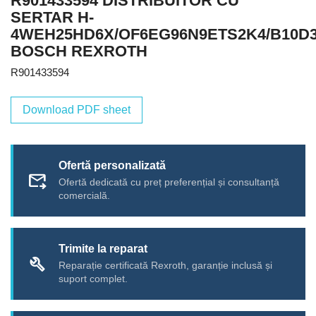
R901433594 DISTRIBUITOR CU
SERTAR H-
4WEH25HD6X/OF6EG96N9ETS2K4/B10D
BOSCH REXROTH
R901433594
Download PDF sheet
Ofertă personalizată
forward_to_inbox
Ofertă dedicată cu preț preferențial și consultanță
comercială.
Trimite la reparat
build
Reparație certificată Rexroth, garanție inclusă și
suport complet.