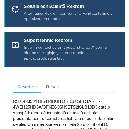
Soluție echivalentă Rexroth
cycle
Alternativă Rexroth compatibilă, validată tehnic și
optimizată economic.
Suport tehnic Rexroth
chat_info
Intră în contact cu un specialist CreatX pentru
diagnoză, reglaje și suport tehnic
aplicat produsului tău.
Descriere
Detalii
R901433594 DISTRIBUITOR CU SERTAR H-
4WEH25HD6X/OF6EG96N9ETS2K4/B10D3 este o
supapă hidraulică industrială de înaltă calitate,
proiectată pentru comutarea fiabilă a direcției debitului
de ulei. Cu dimensiunea nominală 25 și simbolul D,