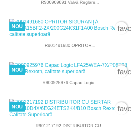
R900909891 Valvă Reglare...
NOU
favori
R901491680 OPRITOR...
NOU
favori
R900925976 Capac Logic...
NOU
favori
R901217192 DISTRIBUITOR CU...