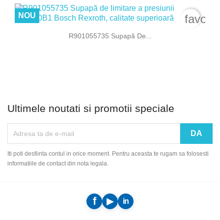
NOU
favori
R901055735 Supapă De...
Ultimele noutati si promotii speciale
Iti poti desfiinta contul in orice moment. Pentru aceasta te rugam sa folosesti
informatiile de contact din nota legala.