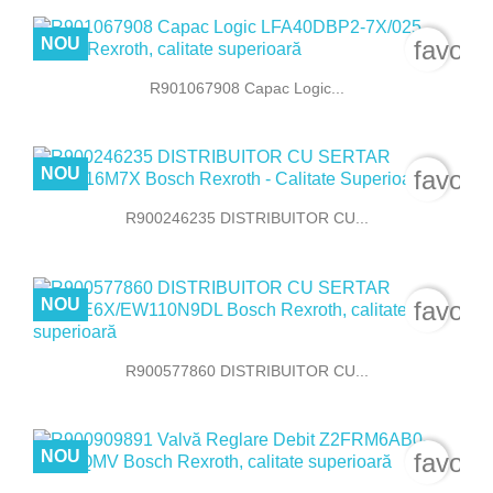
NOU
favori
R901067908 Capac Logic...
NOU
favori
R900246235 DISTRIBUITOR CU...
NOU
favori
R900577860 DISTRIBUITOR CU...
NOU
favori