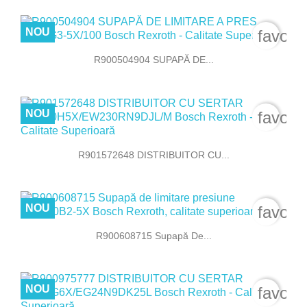
NOU
favori
R900504904 SUPAPĂ DE...
NOU
favori
R901572648 DISTRIBUITOR CU...
NOU
favori
R900608715 Supapă De...
NOU
favori