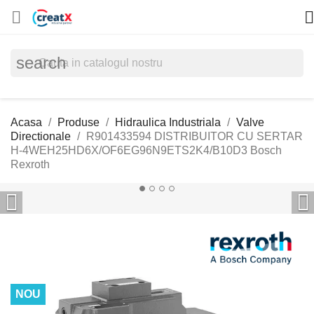


search
Acasa
Produse
Hidraulica Industriala
Valve
Directionale
R901433594 DISTRIBUITOR CU SERTAR
H-4WEH25HD6X/OF6EG96N9ETS2K4/B10D3 Bosch
Rexroth


NOU