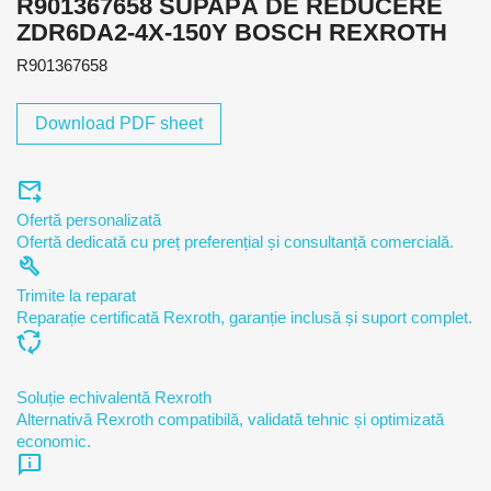
R901367658 SUPAPĂ DE REDUCERE
ZDR6DA2-4X-150Y BOSCH REXROTH
R901367658
Download PDF sheet
forward_to_inbox
Ofertă personalizată
Ofertă dedicată cu preț preferențial și consultanță comercială.
build
Trimite la reparat
Reparație certificată Rexroth, garanție inclusă și suport complet.
cycle
Soluție echivalentă Rexroth
Alternativă Rexroth compatibilă, validată tehnic și optimizată
economic.
chat_info