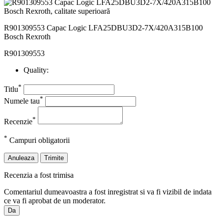
R901309553 Capac Logic LFA25DBU3D2-7X/420A315B100
Bosch Rexroth
R901309553
Quality:
*
Titlu
*
Numele tau
*
Recenzie
*
Campuri obligatorii
Anuleaza
Trimite
Recenzia a fost trimisa
Comentariul dumeavoastra a fost inregistrat si va fi vizibil de indata
ce va fi aprobat de un moderator.
Da