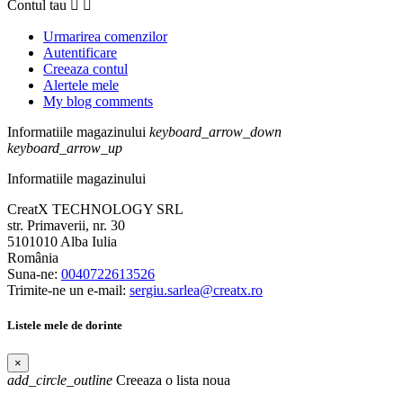
Contul tau


Urmarirea comenzilor
Autentificare
Creeaza contul
Alertele mele
My blog comments
Informatiile magazinului
keyboard_arrow_down
keyboard_arrow_up
Informatiile magazinului
CreatX TECHNOLOGY SRL
str. Primaverii, nr. 30
5101010 Alba Iulia
România
Suna-ne:
0040722613526
Trimite-ne un e-mail:
sergiu.sarlea@creatx.ro
Listele mele de dorinte
×
add_circle_outline
Creeaza o lista noua