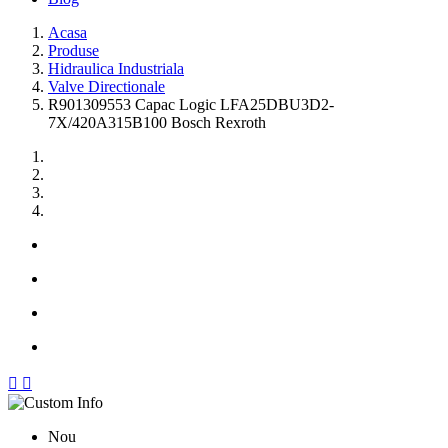
Acasa
Produse
Hidraulica Industriala
Valve Directionale
R901309553 Capac Logic LFA25DBU3D2-
7X/420A315B100 Bosch Rexroth


Nou