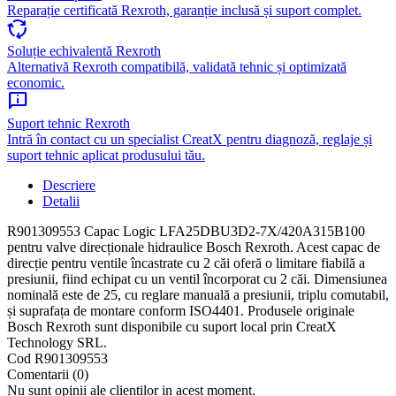
Reparație certificată Rexroth, garanție inclusă și suport complet.
cycle
Soluție echivalentă Rexroth
Alternativă Rexroth compatibilă, validată tehnic și optimizată
economic.
chat_info
Suport tehnic Rexroth
Intră în contact cu un specialist CreatX pentru diagnoză, reglaje și
suport tehnic aplicat produsului tău.
Descriere
Detalii
R901309553 Capac Logic LFA25DBU3D2-7X/420A315B100
pentru valve direcționale hidraulice Bosch Rexroth. Acest capac de
direcție pentru ventile încastrate cu 2 căi oferă o limitare fiabilă a
presiunii, fiind echipat cu un ventil încorporat cu 2 căi. Dimensiunea
nominală este de 25, cu reglare manuală a presiunii, triplu comutabil,
și suprafața de montare conform ISO4401. Produsele originale
Bosch Rexroth sunt disponibile cu suport local prin CreatX
Technology SRL.
Cod
R901309553
Comentarii (0)
Nu sunt opinii ale clientilor in acest moment.