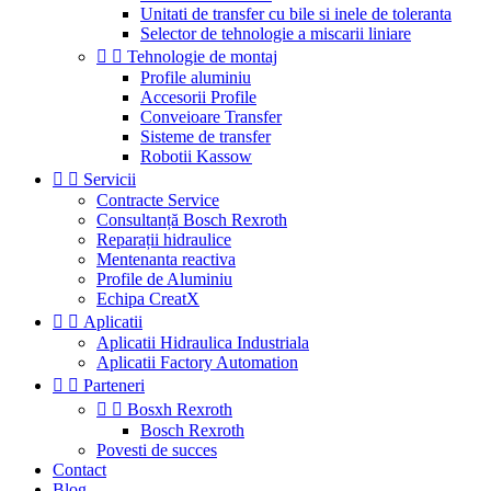
Unitati de transfer cu bile si inele de toleranta
Selector de tehnologie a miscarii liniare


Tehnologie de montaj
Profile aluminiu
Accesorii Profile
Conveioare Transfer
Sisteme de transfer
Robotii Kassow


Servicii
Contracte Service
Consultanță Bosch Rexroth
Reparații hidraulice
Mentenanta reactiva
Profile de Aluminiu
Echipa CreatX


Aplicatii
Aplicatii Hidraulica Industriala
Aplicatii Factory Automation


Parteneri


Bosxh Rexroth
Bosch Rexroth
Povesti de succes
Contact
Blog