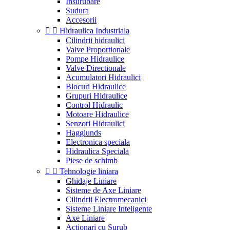
Insurubare
Sudura
Accesorii


Hidraulica Industriala
Cilindrii hidraulici
Valve Proportionale
Pompe Hidraulice
Valve Directionale
Acumulatori Hidraulici
Blocuri Hidraulice
Grupuri Hidraulice
Control Hidraulic
Motoare Hidraulice
Senzori Hidraulici
Hagglunds
Electronica speciala
Hidraulica Speciala
Piese de schimb


Tehnologie liniara
Ghidaje Liniare
Sisteme de Axe Liniare
Cilindrii Electromecanici
Sisteme Liniare Inteligente
Axe Liniare
Actionari cu Surub