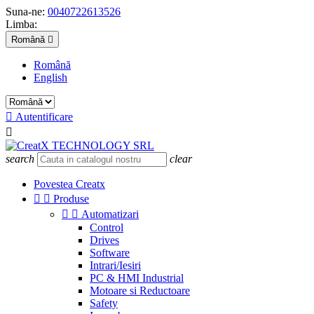
Suna-ne:
0040722613526
Limba:
Română

Română
English

Autentificare

search
clear
Povestea Creatx


Produse


Automatizari
Control
Drives
Software
Intrari/Iesiri
PC & HMI Industrial
Motoare si Reductoare
Safety