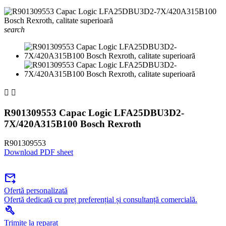
search


R901309553 Capac Logic LFA25DBU3D2-
7X/420A315B100 Bosch Rexroth
R901309553
Download PDF sheet
forward_to_inbox
Ofertă personalizată
Ofertă dedicată cu preț preferențial și consultanță comercială.
build
Trimite la reparat