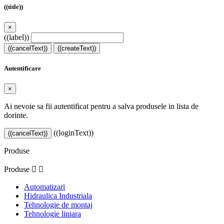
((title))
×
((label))
((cancelText))
((createText))
Autentificare
×
Ai nevoie sa fii autentificat pentru a salva produsele in lista de
dorinte.
((loginText))
((cancelText))
Produse
Produse


Automatizari
Hidraulica Industriala
Tehnologie de montaj
Tehnologie liniara