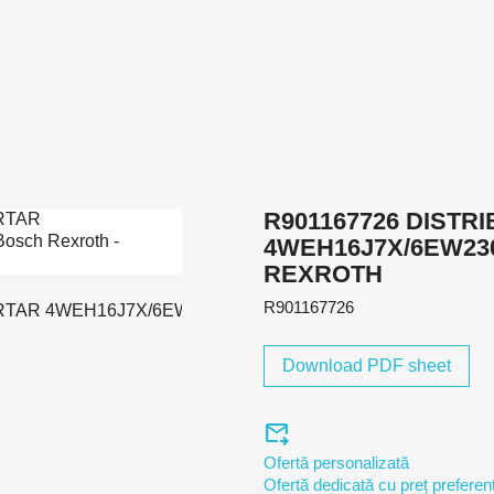
R901167726 DISTR
4WEH16J7X/6EW23
REXROTH
R901167726
Download PDF sheet
forward_to_inbox
Ofertă personalizată
Ofertă dedicată cu preț preferenț