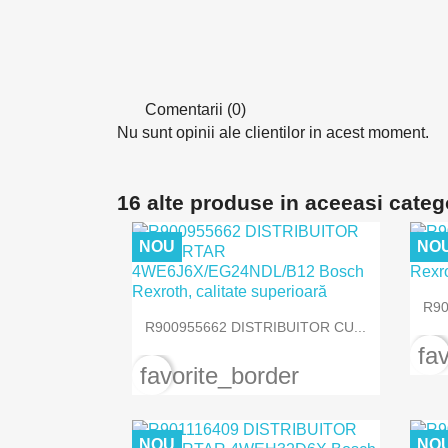
Comentarii (0)
Nu sunt opinii ale clientilor in acest moment.
16 alte produse in aceeasi categ
NOU
NO
R90

Vizualizare rapida
R900955662 DISTRIBUITOR CU...
fa
favorite_border
NOU
NO