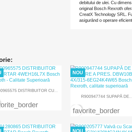
debitului de ulei. Cu dimen
original Bosch Rexroth ofer
CreatX Technology SRL. Fu
asigurând o operare eficient
orie:
U
NOU

Vizualizare rapida
0965575 DISTRIBUITOR CU...

Vizualizare rapida
R900947744 SUPAPĂ DE..
vorite_border
favorite_border
U
NOU