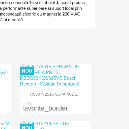
siunea nominală 16 și simbolul J, acest produs
ă performanțe superioare și suport local prin
ncționează electric cu magnet la 230 V AC,
ă și durabilă.
NOU

Vizualizare rapida
.
R900772515 SUPAPĂ DE...
favorite_border
NOU