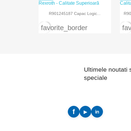

Vizualizare rapida
R901245187 Capac Logic...
R90
favorite_border
fa
Ultimele noutati 
speciale