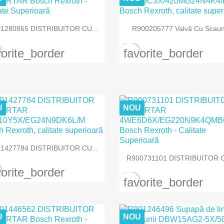


Vizualizare rapida
Vizualizare rapida
1280865 DISTRIBUITOR CU...
R900205777 Valvă Cu Scaun.
vorite_border
favorite_border
U
NOU

Vizualizare rapida
1427784 DISTRIBUITOR CU...

Vizualizare rapida
R900731101 DISTRIBUITOR C
vorite_border
favorite_border
U
NOU