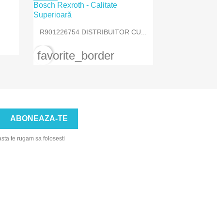

Vizualizare rapida
R901226754 DISTRIBUITOR CU...
favorite_border
asta te rugam sa folosesti