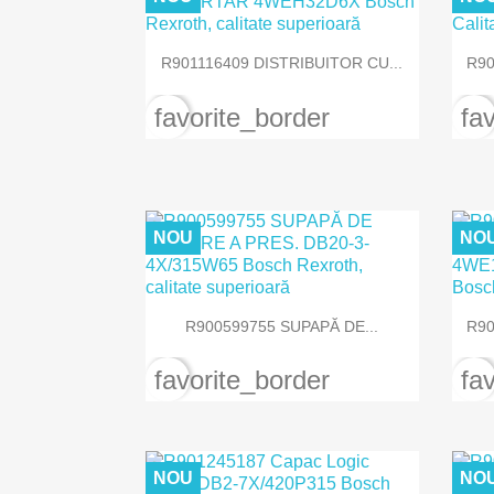

Vizualizare rapida
R901116409 DISTRIBUITOR CU...
R90
favorite_border
fa
NOU
NO

Vizualizare rapida
R900599755 SUPAPĂ DE...
R90
favorite_border
fa
NOU
NO