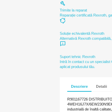
build
Trimite la reparat
Reparație certificată Rexroth, ga
cycle
Soluție echivalentă Rexroth
Alternativă Rexroth compatibilă,
chat_info
Suport tehnic Rexroth
Intră în contact cu un specialist
aplicat produsului tău.
Descriere
Detalii
R901167726 DISTRIBUI
4WEH16J7X/6EW230N9EK4/B
industrială de înaltă calitat