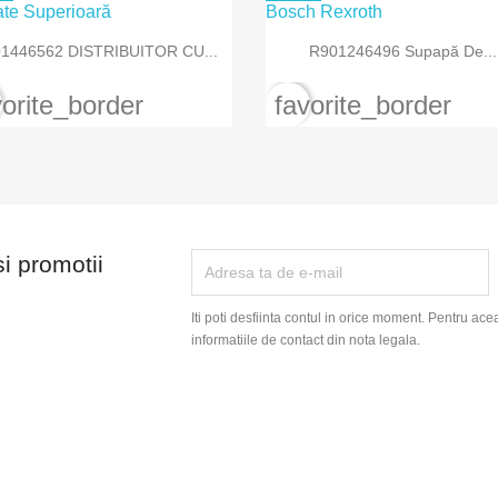


Vizualizare rapida
Vizualizare rapida
1446562 DISTRIBUITOR CU...
R901246496 Supapă De...
vorite_border
favorite_border
si promotii
Iti poti desfiinta contul in orice moment. Pentru ace
informatiile de contact din nota legala.