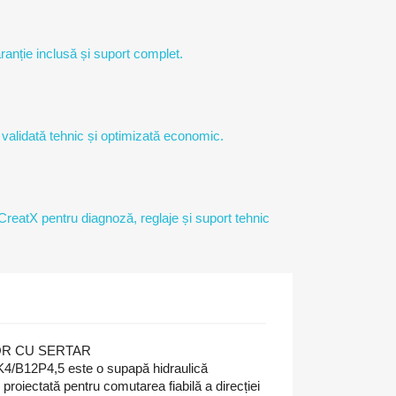
ranție inclusă și suport complet.
 validată tehnic și optimizată economic.
 CreatX pentru diagnoză, reglaje și suport tehnic
TOR CU SERTAR
12P4,5 este o supapă hidraulică
e, proiectată pentru comutarea fiabilă a direcției