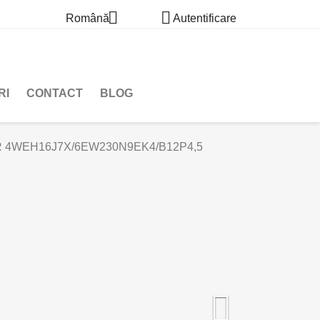


Română
Autentificare
RI
CONTACT
BLOG
R 4WEH16J7X/6EW230N9EK4/B12P4,5
