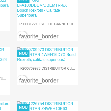
..

Vizualizare rapida
R900312219 SET DE GARNITURI...
favorite_border
NOU

Vizualizare rapida
R900709973 DISTRIBUITOR CU...
U...
favorite_border
NOU