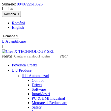
Suna-ne:
0040722613526
Limba:
Română

Română
English

Autentificare

search
clear
Povestea Creatx


Produse


Automatizari
Control
Drives
Software
Intrari/Iesiri
PC & HMI Industrial
Motoare si Reductoare
Safety