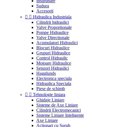
Insurubare
Sudura
Accesorii


Hidraulica Industriala
Cilindrii hidraulici
Valve Proportionale
Pompe Hidraulice
Valve Directionale
Acumulatori Hidraulici
Blocuri Hidraulice
Grupuri Hidraulice
Control Hidraulic
Motoare Hidraulice
Senzori Hidraulici
Hagglunds
Electronica speciala
Hidraulica Speciala
Piese de schimb


Tehnologie liniara
Ghidaje Liniare
Sisteme de Axe Liniare
Cilindrii Electromecanici
Sisteme Liniare Inteligente
Axe Liniare
Actionari cu Surub