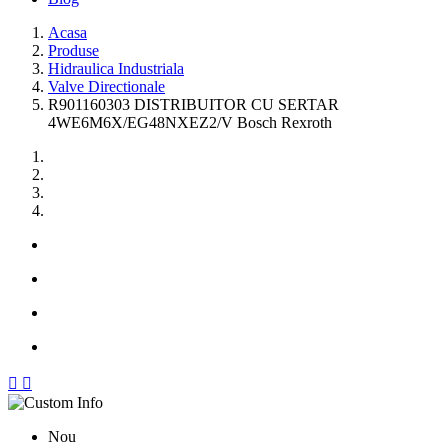
Acasa
Produse
Hidraulica Industriala
Valve Directionale
R901160303 DISTRIBUITOR CU SERTAR
4WE6M6X/EG48NXEZ2/V Bosch Rexroth


Nou