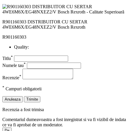
R901160303 DISTRIBUITOR CU SERTAR
4WE6M6X/EG48NXEZ2/V Bosch Rexroth
R901160303
Quality:
*
Titlu
*
Numele tau
*
Recenzie
*
Campuri obligatorii
Anuleaza
Trimite
Recenzia a fost trimisa
Comentariul dumeavoastra a fost inregistrat si va fi vizibil de indata
ce va fi aprobat de un moderator.
Da