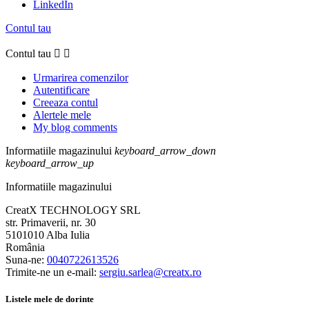
LinkedIn
Contul tau
Contul tau


Urmarirea comenzilor
Autentificare
Creeaza contul
Alertele mele
My blog comments
Informatiile magazinului
keyboard_arrow_down
keyboard_arrow_up
Informatiile magazinului
CreatX TECHNOLOGY SRL
str. Primaverii, nr. 30
5101010 Alba Iulia
România
Suna-ne:
0040722613526
Trimite-ne un e-mail:
sergiu.sarlea@creatx.ro
Listele mele de dorinte