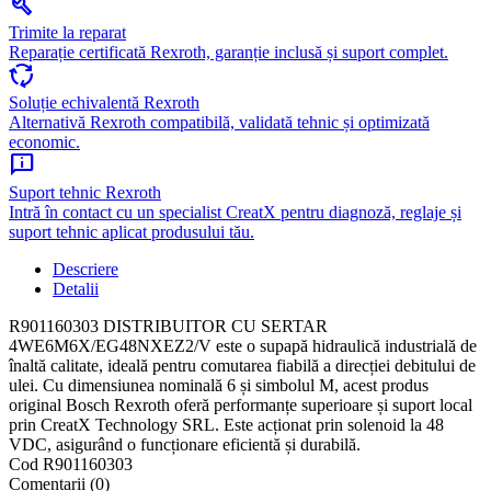
build
Trimite la reparat
Reparație certificată Rexroth, garanție inclusă și suport complet.
cycle
Soluție echivalentă Rexroth
Alternativă Rexroth compatibilă, validată tehnic și optimizată
economic.
chat_info
Suport tehnic Rexroth
Intră în contact cu un specialist CreatX pentru diagnoză, reglaje și
suport tehnic aplicat produsului tău.
Descriere
Detalii
R901160303 DISTRIBUITOR CU SERTAR
4WE6M6X/EG48NXEZ2/V este o supapă hidraulică industrială de
înaltă calitate, ideală pentru comutarea fiabilă a direcției debitului de
ulei. Cu dimensiunea nominală 6 și simbolul M, acest produs
original Bosch Rexroth oferă performanțe superioare și suport local
prin CreatX Technology SRL. Este acționat prin solenoid la 48
VDC, asigurând o funcționare eficientă și durabilă.
Cod
R901160303
Comentarii (0)