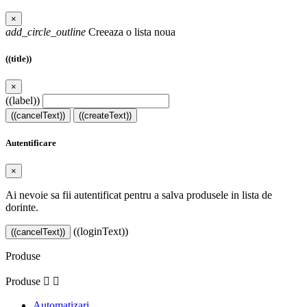
×
add_circle_outline
Creeaza o lista noua
((title))
×
((label))
((cancelText))
((createText))
Autentificare
×
Ai nevoie sa fii autentificat pentru a salva produsele in lista de
dorinte.
((loginText))
((cancelText))
Produse
Produse


Automatizari