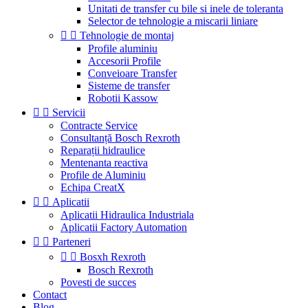
Unitati de transfer cu bile si inele de toleranta
Selector de tehnologie a miscarii liniare


Tehnologie de montaj
Profile aluminiu
Accesorii Profile
Conveioare Transfer
Sisteme de transfer
Robotii Kassow


Servicii
Contracte Service
Consultanță Bosch Rexroth
Reparații hidraulice
Mentenanta reactiva
Profile de Aluminiu
Echipa CreatX


Aplicatii
Aplicatii Hidraulica Industriala
Aplicatii Factory Automation


Parteneri


Bosxh Rexroth
Bosch Rexroth
Povesti de succes
Contact
Blog