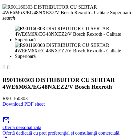
search


R901160303 DISTRIBUITOR CU SERTAR
4WE6M6X/EG48NXEZ2/V Bosch Rexroth
R901160303
Download PDF sheet
forward_to_inbox
Ofertă personalizată
Ofertă dedicată cu preț preferențial și consultanță comercială.