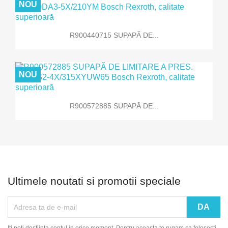
NOU
R900440715 SUPAPĂ DE...
NOU
R900572885 SUPAPĂ DE...
Ultimele noutati si promotii speciale
Iti poti desfiinta contul in orice moment. Pentru aceasta te rugam sa folosesti