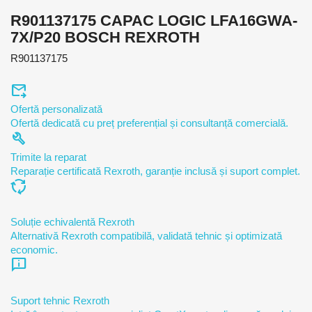
R901137175 CAPAC LOGIC LFA16GWA-
7X/P20 BOSCH REXROTH
R901137175
forward_to_inbox
Ofertă personalizată
Ofertă dedicată cu preț preferențial și consultanță comercială.
build
Trimite la reparat
Reparație certificată Rexroth, garanție inclusă și suport complet.
cycle
Soluție echivalentă Rexroth
Alternativă Rexroth compatibilă, validată tehnic și optimizată
economic.
chat_info
Suport tehnic Rexroth