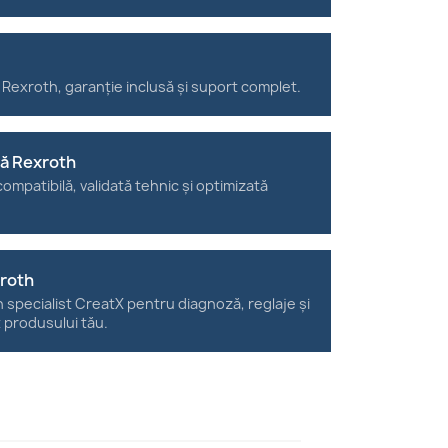
 Rexroth, garanție inclusă și suport complet.
tă Rexroth
ompatibilă, validată tehnic și optimizată
xroth
n specialist CreatX pentru diagnoză, reglaje și
t produsului tău.