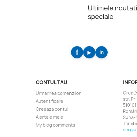
Ultimele noutati
speciale
CONTUL TAU
INFO
Creat
Urmarirea comenzilor
str. Pr
Autentificare
5101010
Creeaza contul
Român
Alertele mele
Suna-
Trimit
My blog comments
sergiu