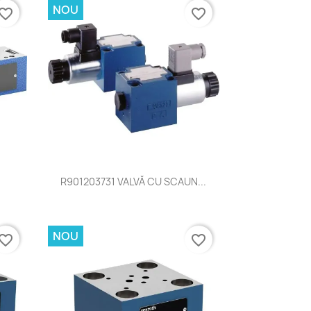
NOU
vorite_border
favorite_border
Vizualizare rapida

.
R901203731 VALVĂ CU SCAUN...
NOU
vorite_border
favorite_border