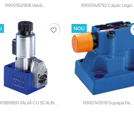
Vizualizare rapida
Vizualizare rapida


R900952908 Valvă...
R900948792 Capac Logic..
U
NOU
favorite_border
fa
Vizualizare rapida
Vizualizare rapida


0989850 VALVĂ CU SCAUN...
R900745518 Supapă De...