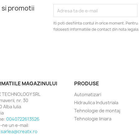
 si promotii
Iti poti desfiinta contul in orice moment. Pentr
folosesti informatiile de contact din nota legala
RMATIILE MAGAZINULUI
PRODUSE
X TECHNOLOGY SRL
Automatizari
imaverii, nr. 30
Hidraulica Industriala
 Alba Iulia
Tehnologie de montaj
ia
Tehnologie liniara
ne:
0040722613526
e-ne un e-mail:
.sarlea@creatx.ro