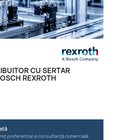
RIBUITOR CU SERTAR
BOSCH REXROTH
ată
reț preferențial și consultanță comercială.