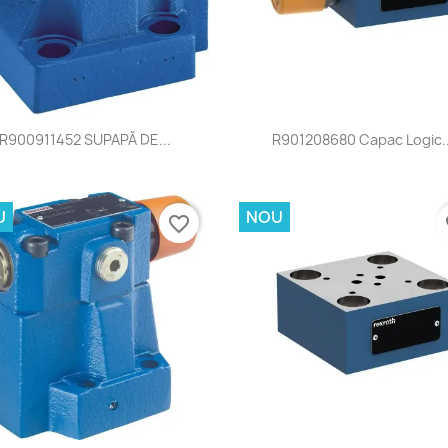
Vizualizare rapida
Vizualizare rapida


R900911452 SUPAPĂ DE...
R901208680 Capac Logic..
U
NOU
favorite_border
fa