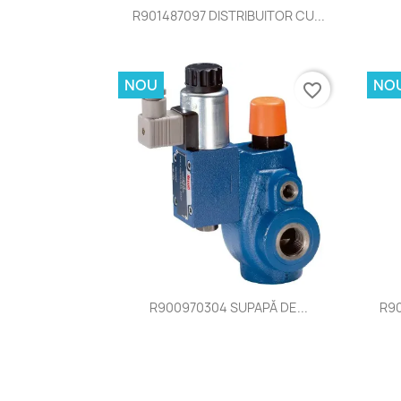
Vizualizare rapida

R901487097 DISTRIBUITOR CU...
NOU
NO
favorite_border
Vizualizare rapida

R900970304 SUPAPĂ DE...
R90