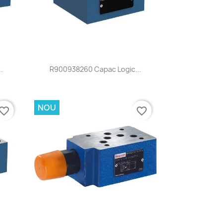
Vizualizare rapida

.
R900938260 Capac Logic...
NOU
vorite_border
favorite_border