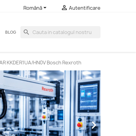


Română
Autentificare
search
BLOG
AR KKDER1UA/HN0V Bosch Rexroth
