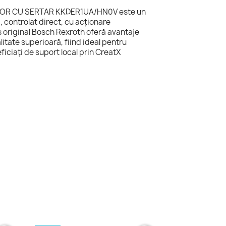
OR CU SERTAR KKDER1UA/HN0V este un
i, controlat direct, cu acționare
 original Bosch Rexroth oferă avantaje
litate superioară, fiind ideal pentru
eficiați de suport local prin CreatX