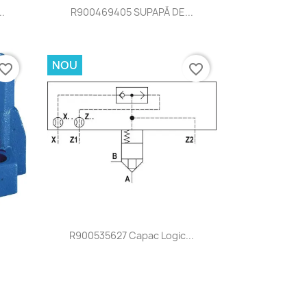
Vizualizare rapida

.
R900469405 SUPAPĂ DE...
NOU
vorite_border
favorite_border
Vizualizare rapida

R900535627 Capac Logic...