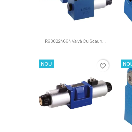
Vizualizare rapida

R900224664 Valvă Cu Scaun...
NOU
NO
favorite_border