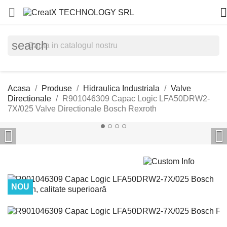


search
Acasa
Produse
Hidraulica Industriala
Valve
Directionale
R901046309 Capac Logic LFA50DRW2-
7X/025 Valve Directionale Bosch Rexroth


NOU