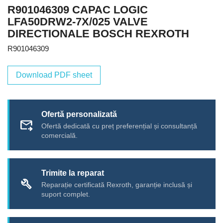
R901046309 CAPAC LOGIC
LFA50DRW2-7X/025 VALVE
DIRECTIONALE BOSCH REXROTH
R901046309
Download PDF sheet
Ofertă personalizată
forward_to_inbox
Ofertă dedicată cu preț preferențial și consultanță
comercială.
Trimite la reparat
build
Reparație certificată Rexroth, garanție inclusă și
suport complet.