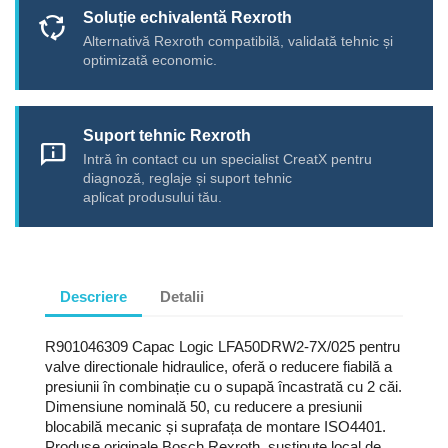
Soluție echivalentă Rexroth
cycle
Alternativă Rexroth compatibilă, validată tehnic și
optimizată economic.
Suport tehnic Rexroth
chat_info
Intră în contact cu un specialist CreatX pentru
diagnoză, reglaje și suport tehnic
aplicat produsului tău.
Descriere
Detalii
R901046309 Capac Logic LFA50DRW2-7X/025 pentru
valve directionale hidraulice, oferă o reducere fiabilă a
presiunii în combinație cu o supapă încastrată cu 2 căi.
Dimensiune nominală 50, cu reducere a presiunii
blocabilă mecanic și suprafața de montare ISO4401.
Produse originale Bosch Rexroth, susținute local de