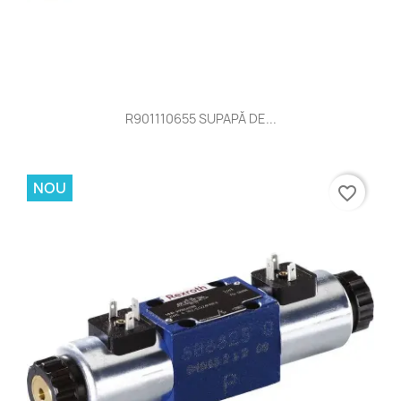
R901110655 SUPAPĂ DE...
NOU
favorite_border