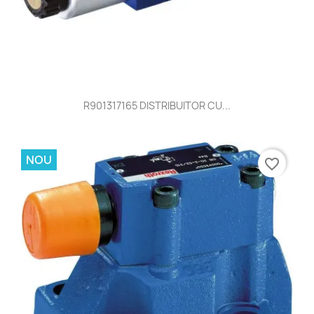
R901317165 DISTRIBUITOR CU...
NOU
favorite_border