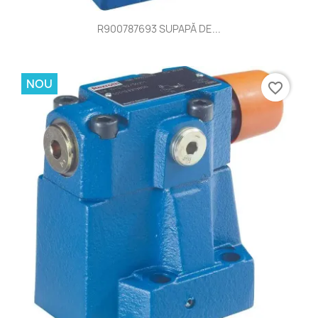
R900787693 SUPAPĂ DE...
NOU
favorite_border