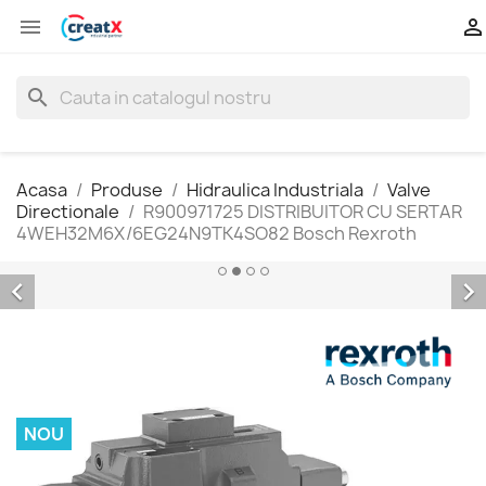


search
Acasa
Produse
Hidraulica Industriala
Valve
Directionale
R900971725 DISTRIBUITOR CU SERTAR
4WEH32M6X/6EG24N9TK4SO82 Bosch Rexroth

