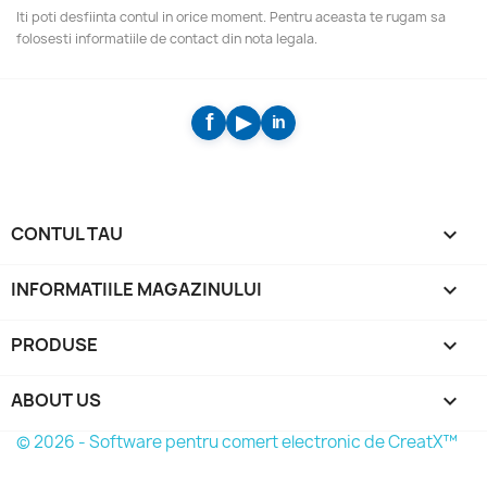
Ultimele noutati si promotii speciale
Iti poti desfiinta contul in orice moment. Pentru aceasta te rugam sa
folosesti informatiile de contact din nota legala.
CONTUL TAU

INFORMATIILE MAGAZINULUI
keyboard_arrow_down