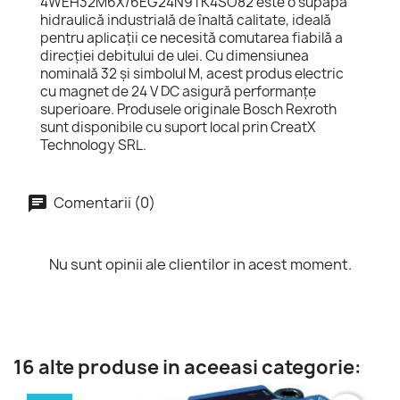
Descriere
Detalii
R900971725 DISTRIBUITOR CU SERTAR
4WEH32M6X/6EG24N9TK4SO82 este o supapă
hidraulică industrială de înaltă calitate, ideală
pentru aplicații ce necesită comutarea fiabilă a
direcției debitului de ulei. Cu dimensiunea
nominală 32 și simbolul M, acest produs electric
cu magnet de 24 V DC asigură performanțe
superioare. Produsele originale Bosch Rexroth
sunt disponibile cu suport local prin CreatX
Technology SRL.
Comentarii (0)
Nu sunt opinii ale clientilor in acest moment.