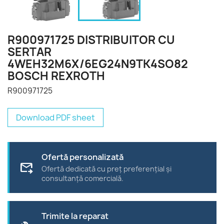
R900971725 DISTRIBUITOR CU
SERTAR
4WEH32M6X/6EG24N9TK4SO82
BOSCH REXROTH
R900971725
Download PDF sheet
Ofertă personalizată