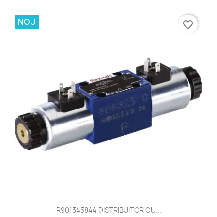
R901032414 DISTRIBUITOR CU...
NOU
favorite_border