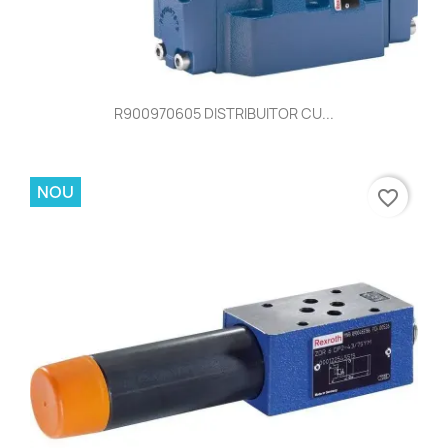
R900970605 DISTRIBUITOR CU...
NOU
favorite_border