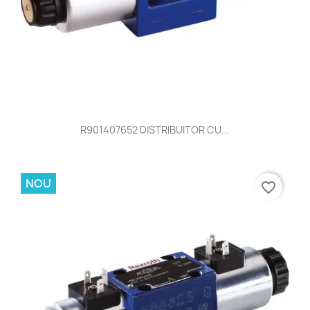
R901407652 DISTRIBUITOR CU...
NOU
favorite_border