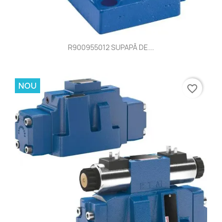
R900955012 SUPAPĂ DE...
NOU
favorite_border