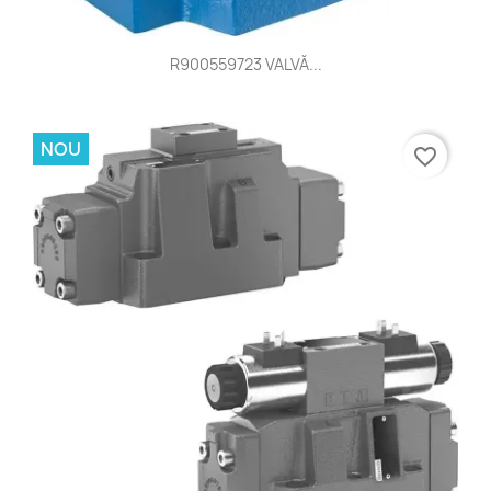
R900559723 VALVĂ...
NOU
favorite_border