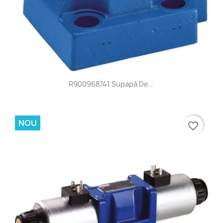
R900968741 Supapă De...
NOU
favorite_border