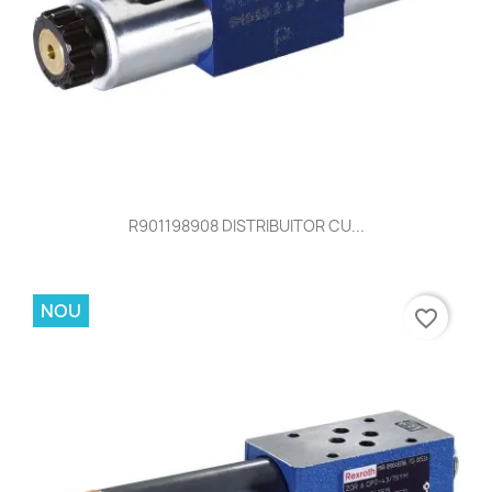
R901198908 DISTRIBUITOR CU...
NOU
favorite_border