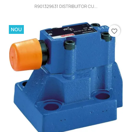
R901329631 DISTRIBUITOR CU...
NOU
favorite_border