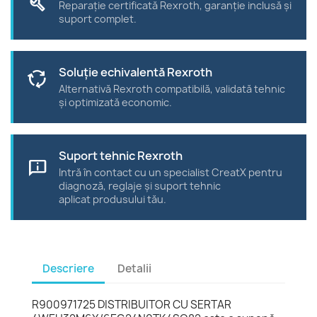
forward_to_inbox
Ofertă dedicată cu preț preferențial și
consultanță comercială.
Trimite la reparat
build
Reparație certificată Rexroth, garanție inclusă și
suport complet.
Soluție echivalentă Rexroth
cycle
Alternativă Rexroth compatibilă, validată tehnic
și optimizată economic.
Suport tehnic Rexroth
chat_info
Intră în contact cu un specialist CreatX pentru
diagnoză, reglaje și suport tehnic
aplicat produsului tău.