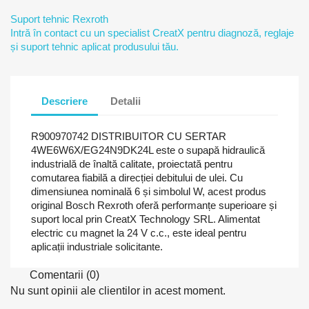
Suport tehnic Rexroth
Intră în contact cu un specialist CreatX pentru diagnoză, reglaje
și suport tehnic aplicat produsului tău.
Descriere
Detalii
R900970742 DISTRIBUITOR CU SERTAR
4WE6W6X/EG24N9DK24L este o supapă hidraulică
industrială de înaltă calitate, proiectată pentru
comutarea fiabilă a direcției debitului de ulei. Cu
dimensiunea nominală 6 și simbolul W, acest produs
original Bosch Rexroth oferă performanțe superioare și
suport local prin CreatX Technology SRL. Alimentat
electric cu magnet la 24 V c.c., este ideal pentru
aplicații industriale solicitante.
Comentarii (0)
Nu sunt opinii ale clientilor in acest moment.