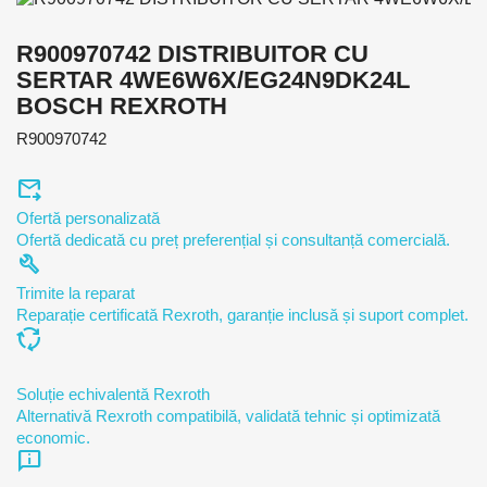
R900970742 DISTRIBUITOR CU
SERTAR 4WE6W6X/EG24N9DK24L
BOSCH REXROTH
R900970742
forward_to_inbox
Ofertă personalizată
Ofertă dedicată cu preț preferențial și consultanță comercială.
build
Trimite la reparat
Reparație certificată Rexroth, garanție inclusă și suport complet.
cycle
Soluție echivalentă Rexroth
Alternativă Rexroth compatibilă, validată tehnic și optimizată
economic.
chat_info