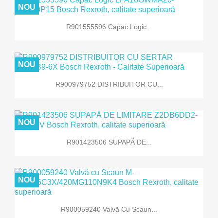
NOU
R901555596 Capac Logic...
NOU
R900979752 DISTRIBUITOR CU...
NOU
R901423506 SUPAPĂ DE...
NOU
R900059240 Valvă Cu Scaun...