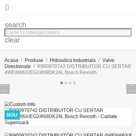

search
clear
Acasa
Produse
Hidraulica Industriala
Valve
Directionale
R900970742 DISTRIBUITOR CU SERTAR
4WE6W6X/EG24N9DK24L Bosch Rexroth


NOU