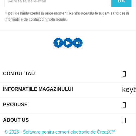
Iti poti desfiinta contul in orice moment. Pentru aceasta te rugam sa folosesti
informatiile de contact din nota legala.

CONTUL TAU
key
INFORMATIILE MAGAZINULUI

PRODUSE

ABOUT US
© 2026 - Software pentru comert electronic de CreatX™