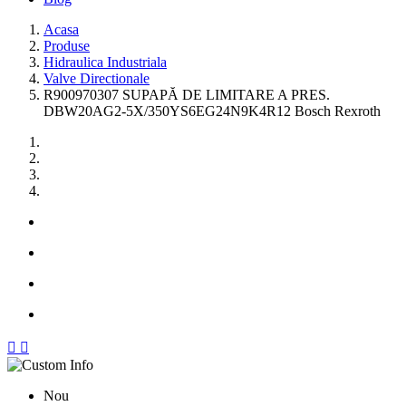
Acasa
Produse
Hidraulica Industriala
Valve Directionale
R900970307 SUPAPĂ DE LIMITARE A PRES.
DBW20AG2-5X/350YS6EG24N9K4R12 Bosch Rexroth


Nou