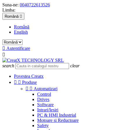
Suna-ne:
0040722613526
Limba:
Română

Română
English

Autentificare

search
clear
Povestea Creatx


Produse


Automatizari
Control
Drives
Software
Intrari/Iesiri
PC & HMI Industrial
Motoare si Reductoare
Safety