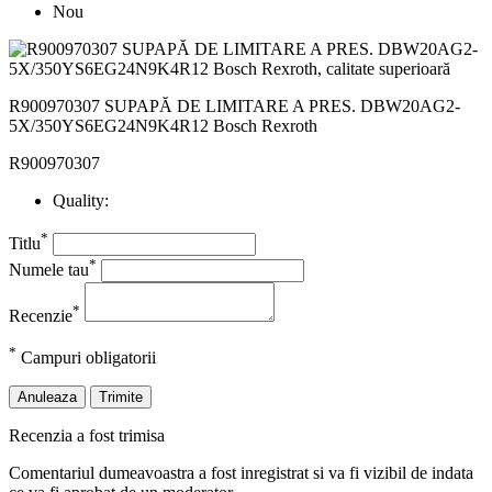
Nou
R900970307 SUPAPĂ DE LIMITARE A PRES. DBW20AG2-
5X/350YS6EG24N9K4R12 Bosch Rexroth
R900970307
Quality:
*
Titlu
*
Numele tau
*
Recenzie
*
Campuri obligatorii
Anuleaza
Trimite
Recenzia a fost trimisa
Comentariul dumeavoastra a fost inregistrat si va fi vizibil de indata