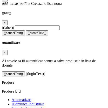
add_circle_outline
Creeaza o lista noua
((title))
×
((label))
((cancelText))
((createText))
Autentificare
×
Ai nevoie sa fii autentificat pentru a salva produsele in lista de
dorinte.
((loginText))
((cancelText))
Produse
Produse


Automatizari
Hidraulica Industriala