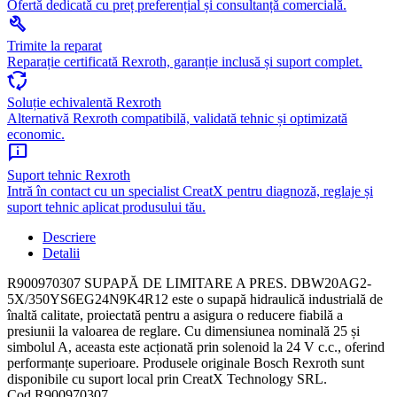
Ofertă dedicată cu preț preferențial și consultanță comercială.
build
Trimite la reparat
Reparație certificată Rexroth, garanție inclusă și suport complet.
cycle
Soluție echivalentă Rexroth
Alternativă Rexroth compatibilă, validată tehnic și optimizată
economic.
chat_info
Suport tehnic Rexroth
Intră în contact cu un specialist CreatX pentru diagnoză, reglaje și
suport tehnic aplicat produsului tău.
Descriere
Detalii
R900970307 SUPAPĂ DE LIMITARE A PRES. DBW20AG2-
5X/350YS6EG24N9K4R12 este o supapă hidraulică industrială de
înaltă calitate, proiectată pentru a asigura o reducere fiabilă a
presiunii la valoarea de reglare. Cu dimensiunea nominală 25 și
simbolul A, aceasta este acționată prin solenoid la 24 V c.c., oferind
performanțe superioare. Produsele originale Bosch Rexroth sunt
disponibile cu suport local prin CreatX Technology SRL.
Cod
R900970307