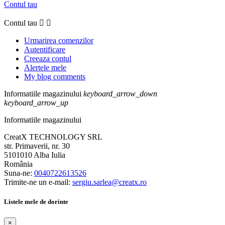
Contul tau
Contul tau


Urmarirea comenzilor
Autentificare
Creeaza contul
Alertele mele
My blog comments
Informatiile magazinului
keyboard_arrow_down
keyboard_arrow_up
Informatiile magazinului
CreatX TECHNOLOGY SRL
str. Primaverii, nr. 30
5101010 Alba Iulia
România
Suna-ne:
0040722613526
Trimite-ne un e-mail:
sergiu.sarlea@creatx.ro
Listele mele de dorinte
×