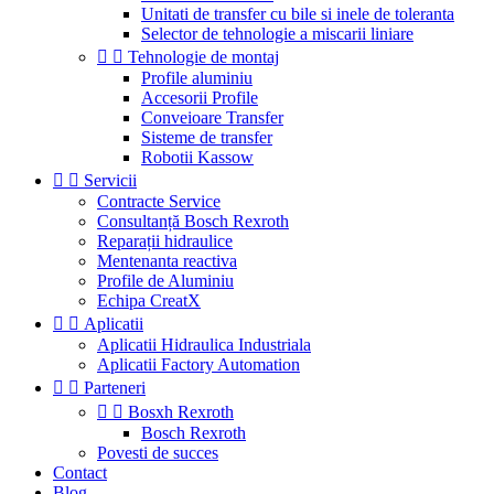
Unitati de transfer cu bile si inele de toleranta
Selector de tehnologie a miscarii liniare


Tehnologie de montaj
Profile aluminiu
Accesorii Profile
Conveioare Transfer
Sisteme de transfer
Robotii Kassow


Servicii
Contracte Service
Consultanță Bosch Rexroth
Reparații hidraulice
Mentenanta reactiva
Profile de Aluminiu
Echipa CreatX


Aplicatii
Aplicatii Hidraulica Industriala
Aplicatii Factory Automation


Parteneri


Bosxh Rexroth
Bosch Rexroth
Povesti de succes
Contact
Blog