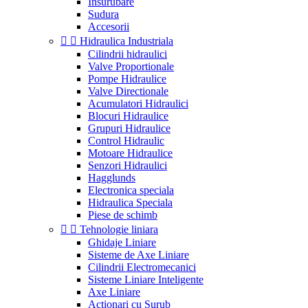
Insurubare
Sudura
Accesorii


Hidraulica Industriala
Cilindrii hidraulici
Valve Proportionale
Pompe Hidraulice
Valve Directionale
Acumulatori Hidraulici
Blocuri Hidraulice
Grupuri Hidraulice
Control Hidraulic
Motoare Hidraulice
Senzori Hidraulici
Hagglunds
Electronica speciala
Hidraulica Speciala
Piese de schimb


Tehnologie liniara
Ghidaje Liniare
Sisteme de Axe Liniare
Cilindrii Electromecanici
Sisteme Liniare Inteligente
Axe Liniare
Actionari cu Surub