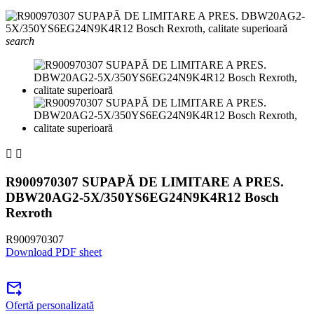
search


R900970307 SUPAPĂ DE LIMITARE A PRES.
DBW20AG2-5X/350YS6EG24N9K4R12 Bosch
Rexroth
R900970307
Download PDF sheet
forward_to_inbox
Ofertă personalizată