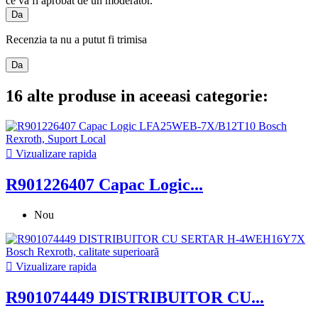
ce va fi aprobat de un moderator.
Da
Recenzia ta nu a putut fi trimisa
Da
16 alte produse in aceeasi categorie:

Vizualizare rapida
R901226407 Capac Logic...
Nou

Vizualizare rapida
R901074449 DISTRIBUITOR CU...