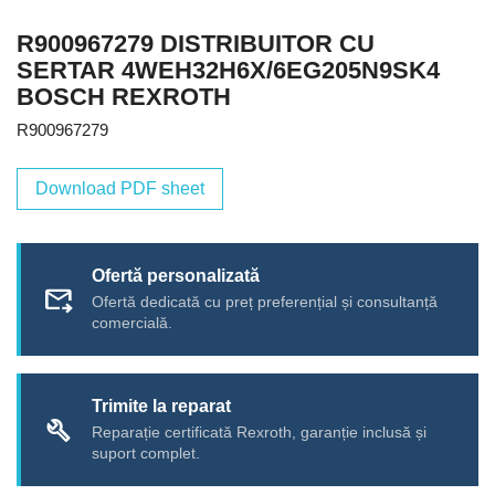
R900967279 DISTRIBUITOR CU
SERTAR 4WEH32H6X/6EG205N9SK4
BOSCH REXROTH
R900967279
Download PDF sheet
Ofertă personalizată
forward_to_inbox
Ofertă dedicată cu preț preferențial și consultanță
comercială.
Trimite la reparat
build
Reparație certificată Rexroth, garanție inclusă și
suport complet.