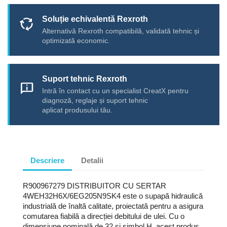
Soluție echivalentă Rexroth
cycle
Alternativă Rexroth compatibilă, validată tehnic și
optimizată economic.
Suport tehnic Rexroth
chat_info
Intră în contact cu un specialist CreatX pentru
diagnoză, reglaje și suport tehnic
aplicat produsului tău.
Descriere
Detalii
R900967279 DISTRIBUITOR CU SERTAR
4WEH32H6X/6EG205N9SK4 este o supapă hidraulică
industrială de înaltă calitate, proiectată pentru a asigura
comutarea fiabilă a direcției debitului de ulei. Cu o
dimensiune nominală de 32 și simbol H, acest produs