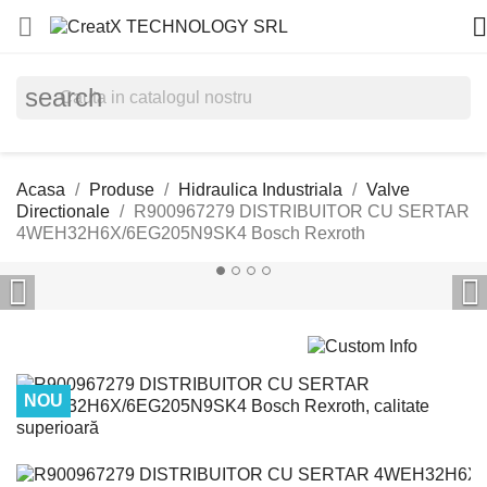


search
Acasa
Produse
Hidraulica Industriala
Valve
Directionale
R900967279 DISTRIBUITOR CU SERTAR
4WEH32H6X/6EG205N9SK4 Bosch Rexroth


NOU