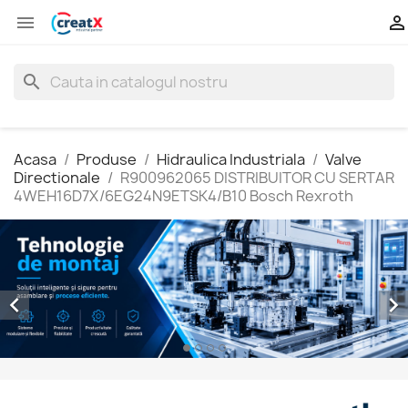


search
Acasa
Produse
Hidraulica Industriala
Valve
Directionale
R900962065 DISTRIBUITOR CU SERTAR
4WEH16D7X/6EG24N9ETSK4/B10 Bosch Rexroth

