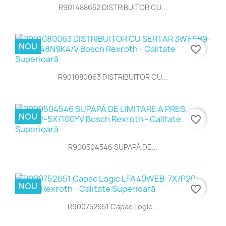
R901488652 DISTRIBUITOR CU...
NOU
favorite_border
R901080063 DISTRIBUITOR CU...
NOU
favorite_border
R900504546 SUPAPĂ DE...
NOU
favorite_border
R900752651 Capac Logic...