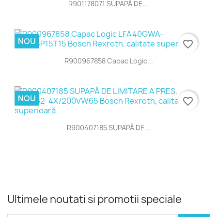
R901178071 SUPAPĂ DE...
NOU
favorite_border
R900967858 Capac Logic...
NOU
favorite_border
R900407185 SUPAPĂ DE...
Ultimele noutati si promotii speciale