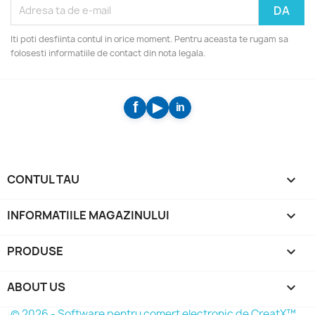
Iti poti desfiinta contul in orice moment. Pentru aceasta te rugam sa
folosesti informatiile de contact din nota legala.
CONTUL TAU

INFORMATIILE MAGAZINULUI
keyboard_arrow_down
PRODUSE

ABOUT US

© 2026 - Software pentru comert electronic de CreatX™