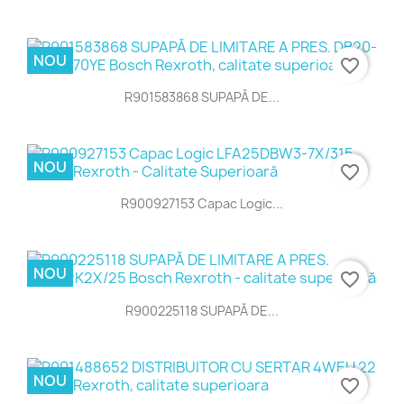
NOU
favorite_border
R901583868 SUPAPĂ DE...
NOU
favorite_border
R900927153 Capac Logic...
NOU
favorite_border
R900225118 SUPAPĂ DE...
NOU
favorite_border