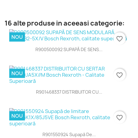
16 alte produse in aceeasi categorie:
NOU
favorite_border
R900500092 SUPAPĂ DE SENS...
NOU
favorite_border
R901468337 DISTRIBUITOR CU...
NOU
favorite_border
R901550924 Supapă De...