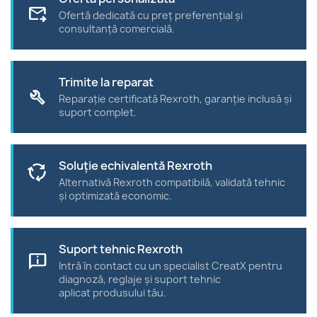
forward_to_inbox
Ofertă dedicată cu preț preferențial și
consultanță comercială.
Trimite la reparat
build
Reparație certificată Rexroth, garanție inclusă și
suport complet.
Soluție echivalentă Rexroth
cycle
Alternativă Rexroth compatibilă, validată tehnic
și optimizată economic.
Suport tehnic Rexroth
chat_info
Intră în contact cu un specialist CreatX pentru
diagnoză, reglaje și suport tehnic
aplicat produsului tău.