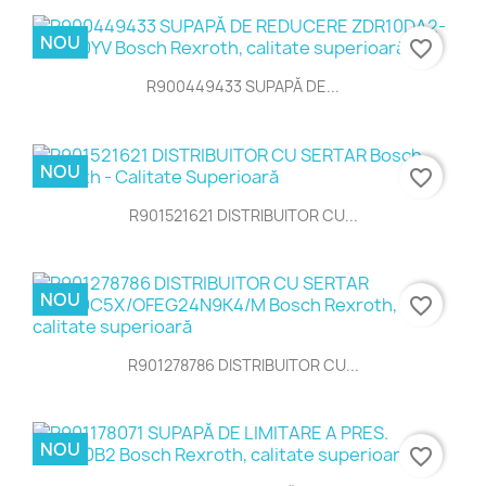
NOU
favorite_border
R900449433 SUPAPĂ DE...
NOU
favorite_border
R901521621 DISTRIBUITOR CU...
NOU
favorite_border
R901278786 DISTRIBUITOR CU...
NOU
favorite_border