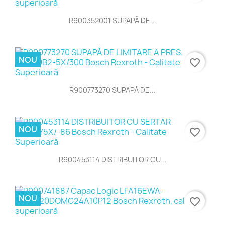
R900352001 SUPAPĂ DE...
NOU
favorite_border
R900773270 SUPAPĂ DE...
NOU
favorite_border
R900453114 DISTRIBUITOR CU...
NOU
favorite_border