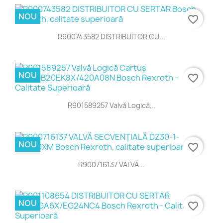
NOU
favorite_border
R900743582 DISTRIBUITOR CU...
NOU
favorite_border
R901589257 Valvă Logică...
NOU
favorite_border
R900716137 VALVĂ...
NOU
favorite_border