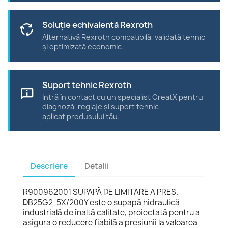
Soluție echivalentă Rexroth
cycle
Alternativă Rexroth compatibilă, validată tehnic
și optimizată economic.
Suport tehnic Rexroth
chat_info
Intră în contact cu un specialist CreatX pentru
diagnoză, reglaje și suport tehnic
aplicat produsului tău.
Descriere
Detalii
R900962001 SUPAPĂ DE LIMITARE A PRES.
DB25G2-5X/200Y este o supapă hidraulică
industrială de înaltă calitate, proiectată pentru a
asigura o reducere fiabilă a presiunii la valoarea