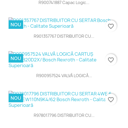
R900741887 Capac Logic...
NOU
favorite_border
R901357767 DISTRIBUITOR CU...
NOU
favorite_border
R900957524 VALVĂ LOGICĂ...
NOU
favorite_border
R978017796 DISTRIBUITOR CU...