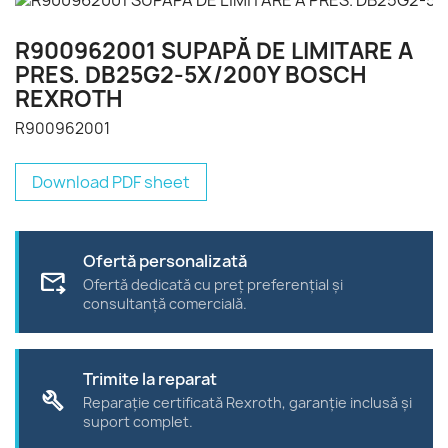
R900962001 SUPAPĂ DE LIMITARE A
PRES. DB25G2-5X/200Y BOSCH
REXROTH
R900962001
Download PDF sheet
Ofertă personalizată
forward_to_inbox
Ofertă dedicată cu preț preferențial și
consultanță comercială.
Trimite la reparat
build
Reparație certificată Rexroth, garanție inclusă și
suport complet.