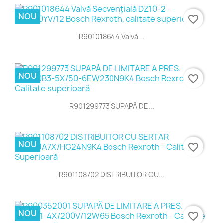
NOU
favorite_border
R901018644 Valvă...
NOU
favorite_border
R901299773 SUPAPĂ DE...
NOU
favorite_border
R901108702 DISTRIBUITOR CU...
NOU
favorite_border