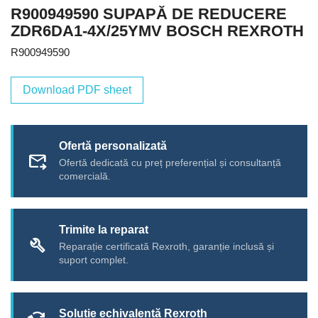
R900949590 SUPAPĂ DE REDUCERE
ZDR6DA1-4X/25YMV BOSCH REXROTH
R900949590
Download PDF sheet
Ofertă personalizată
forward_to_inbox
Ofertă dedicată cu preț preferențial și consultanță
comercială.
Trimite la reparat
build
Reparație certificată Rexroth, garanție inclusă și
suport complet.
Soluție echivalentă Rexroth