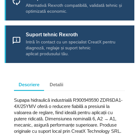
cycle
Alternativă Rexroth compatibilă, validată tehnic și
optimizată economic.
Suport tehnic Rexroth
chat_info
Intră în contact cu un specialist CreatX pentru
diagnoză, reglaje și suport tehnic
aplicat produsului tău.
Descriere
Detalii
Supapa hidraulică industrială R900949590 ZDR6DA1-
4X/25YMV oferă o reducere fiabilă a presiunii la
valoarea de reglare, fiind ideală pentru aplicații cu
putere ridicată. Dimensiunea nominală 6, A2 → A1,
mecanic, asigură performanțe superioare. Produse
originale cu suport local prin CreatX Technology SRL.