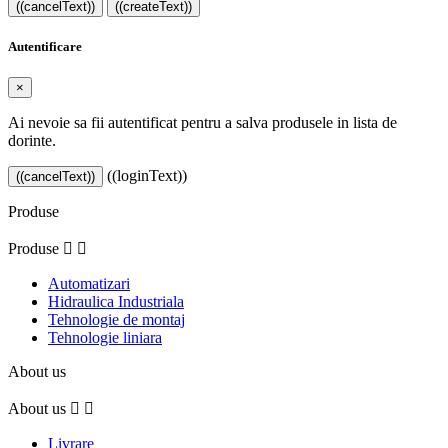
((cancelText))
((createText))
Autentificare
×
Ai nevoie sa fii autentificat pentru a salva produsele in lista de
dorinte.
((loginText))
((cancelText))
Produse
Produse


Automatizari
Hidraulica Industriala
Tehnologie de montaj
Tehnologie liniara
About us
About us


Livrare