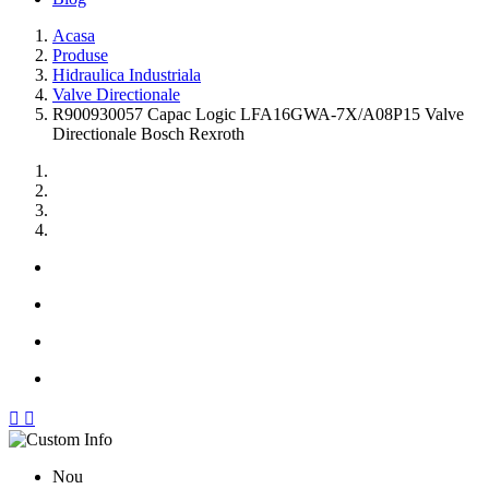
Acasa
Produse
Hidraulica Industriala
Valve Directionale
R900930057 Capac Logic LFA16GWA-7X/A08P15 Valve
Directionale Bosch Rexroth


Nou