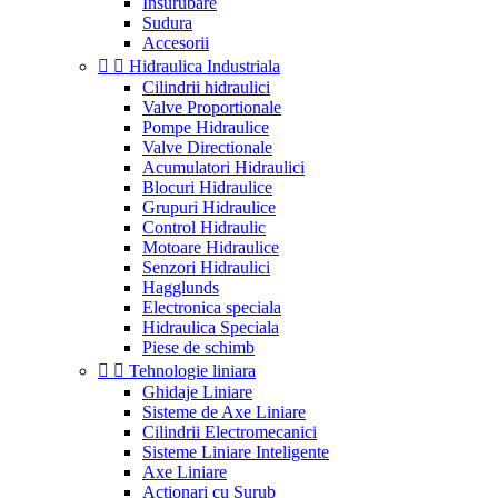
Insurubare
Sudura
Accesorii


Hidraulica Industriala
Cilindrii hidraulici
Valve Proportionale
Pompe Hidraulice
Valve Directionale
Acumulatori Hidraulici
Blocuri Hidraulice
Grupuri Hidraulice
Control Hidraulic
Motoare Hidraulice
Senzori Hidraulici
Hagglunds
Electronica speciala
Hidraulica Speciala
Piese de schimb


Tehnologie liniara
Ghidaje Liniare
Sisteme de Axe Liniare
Cilindrii Electromecanici
Sisteme Liniare Inteligente
Axe Liniare
Actionari cu Surub