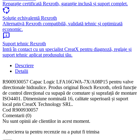
Reparație certificată Rexroth, garanție inclusă și suport complet.
cycle
Soluție echivalentă Rexroth
Alternativă Rexroth compatibilă, validată tehnic și optimizată
economic.
chat_info
Suport tehnic Rexroth
Intră în contact cu un specialist CreatX pentru diagnoză, reglaje și
suport tehnic aplicat produsului tău.
Descriere
Detalii
R900930057 Capac Logic LFA16GWA-7X/A08P15 pentru valve
directionale hidraulice. Produs original Bosch Rexroth, oferă funcție
de control direcțional cu supapă de comutare și suprafață de montare
ISO4401. Dimensiune nominală 16, calitate superioară și suport
local prin CreatX Technology SRL.
Cod
R900930057
Comentarii (0)
Nu sunt opinii ale clientilor in acest moment.
Aprecierea ta pentru recenzie nu a putut fi trimisa