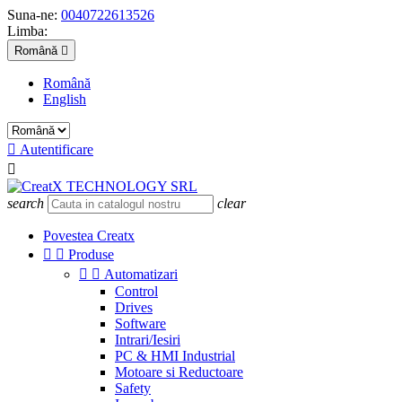
Suna-ne:
0040722613526
Limba:
Română

Română
English

Autentificare

search
clear
Povestea Creatx


Produse


Automatizari
Control
Drives
Software
Intrari/Iesiri
PC & HMI Industrial
Motoare si Reductoare
Safety