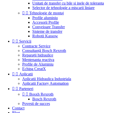
Unitati de transfer cu bile si inele de toleranta
Selector de tehnologie a miscarii liniare


Tehnologie de montaj
Profile aluminiu
Accesorii Profile
Conveioare Transfer
Sisteme de transfer
Robotii Kassow


Servicii
Contracte Service
Consultanță Bosch Rexroth
Reparații hidraulice
Mentenanta reactiva
Profile de Aluminiu
Echipa CreatX


Aplicatii
Aplicatii Hidraulica Industriala
Aplicatii Factory Automation


Parteneri


Bosxh Rexroth
Bosch Rexroth
Povesti de succes
Contact
Blog