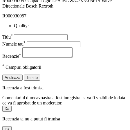
R900930057 Capac Logic LFA16GWA-7X/A08P15 Valve
Directionale Bosch Rexroth
R900930057
Quality:
*
Titlu
*
Numele tau
*
Recenzie
*
Campuri obligatorii
Anuleaza
Trimite
Recenzia a fost trimisa
Comentariul dumeavoastra a fost inregistrat si va fi vizibil de indata
ce va fi aprobat de un moderator.
Da
Recenzia ta nu a putut fi trimisa
Da