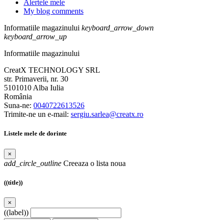
Alertele mele
My blog comments
Informatiile magazinului
keyboard_arrow_down
keyboard_arrow_up
Informatiile magazinului
CreatX TECHNOLOGY SRL
str. Primaverii, nr. 30
5101010 Alba Iulia
România
Suna-ne:
0040722613526
Trimite-ne un e-mail:
sergiu.sarlea@creatx.ro
Listele mele de dorinte
×
add_circle_outline
Creeaza o lista noua
((title))
×
((label))