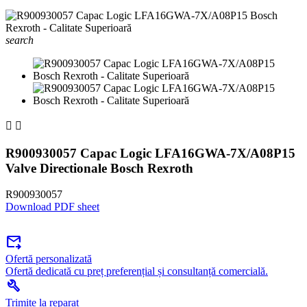
search


R900930057 Capac Logic LFA16GWA-7X/A08P15
Valve Directionale Bosch Rexroth
R900930057
Download PDF sheet
forward_to_inbox
Ofertă personalizată
Ofertă dedicată cu preț preferențial și consultanță comercială.
build
Trimite la reparat