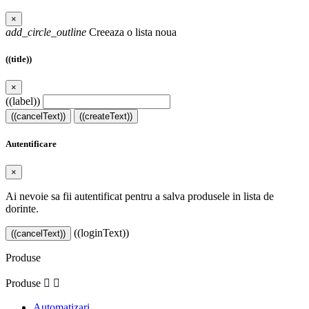
×
add_circle_outline
Creeaza o lista noua
((title))
×
((label))
((cancelText))
((createText))
Autentificare
×
Ai nevoie sa fii autentificat pentru a salva produsele in lista de
dorinte.
((loginText))
((cancelText))
Produse
Produse


Automatizari