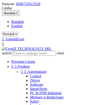
Suna-ne:
0040722613526
Limba:
Română

Română
English

Autentificare

search
clear
Povestea Creatx


Produse


Automatizari
Control
Drives
Software
Intrari/Iesiri
PC & HMI Industrial
Motoare si Reductoare
Safety