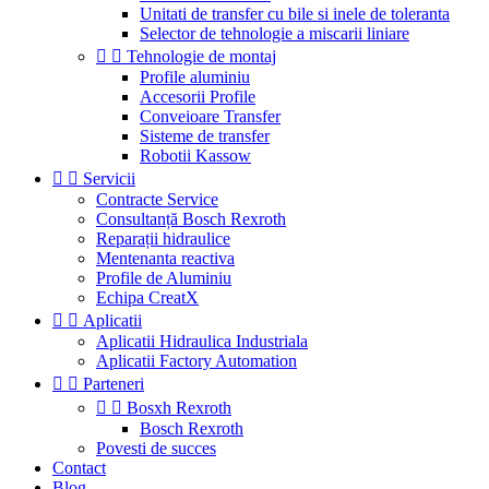
Unitati de transfer cu bile si inele de toleranta
Selector de tehnologie a miscarii liniare


Tehnologie de montaj
Profile aluminiu
Accesorii Profile
Conveioare Transfer
Sisteme de transfer
Robotii Kassow


Servicii
Contracte Service
Consultanță Bosch Rexroth
Reparații hidraulice
Mentenanta reactiva
Profile de Aluminiu
Echipa CreatX


Aplicatii
Aplicatii Hidraulica Industriala
Aplicatii Factory Automation


Parteneri


Bosxh Rexroth
Bosch Rexroth
Povesti de succes
Contact
Blog