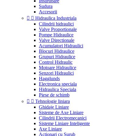
Insurubare
Sudura
Accesorii


Hidraulica Industriala
Cilindrii hidraulici
Valve Proportionale
Pompe Hidraulice
Valve Directionale
Acumulatori Hidraulici
Blocuri Hidraulice
Grupuri Hidraulice
Control Hidraulic
Motoare Hidraulice
Senzori Hidraulici
Hagglunds
Electronica speciala
Hidraulica Speciala
Piese de schimb


Tehnologie liniara
Ghidaje Liniare
Sisteme de Axe Liniare
Cilindrii Electromecanici
Sisteme Liniare Inteligente
Axe Liniare
Actionari cu Surub