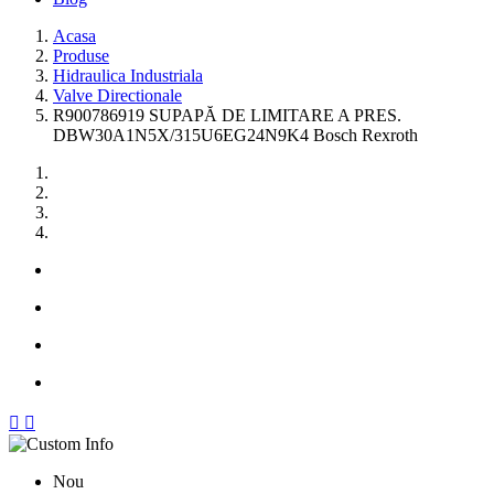
Acasa
Produse
Hidraulica Industriala
Valve Directionale
R900786919 SUPAPĂ DE LIMITARE A PRES.
DBW30A1N5X/315U6EG24N9K4 Bosch Rexroth


Nou