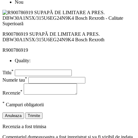
Nou
R900786919 SUPAPĂ DE LIMITARE A PRES.
DBW30A1N5X/315U6EG24N9K4 Bosch Rexroth
R900786919
Quality:
*
Titlu
*
Numele tau
*
Recenzie
*
Campuri obligatorii
Anuleaza
Trimite
Recenzia a fost trimisa
Comentariul dumeavoastra a fost inregistrat si va fi vizibil de indata