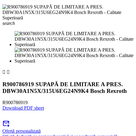
search


R900786919 SUPAPĂ DE LIMITARE A PRES.
DBW30A1N5X/315U6EG24N9K4 Bosch Rexroth
R900786919
Download PDF sheet
forward_to_inbox
Ofertă personalizată