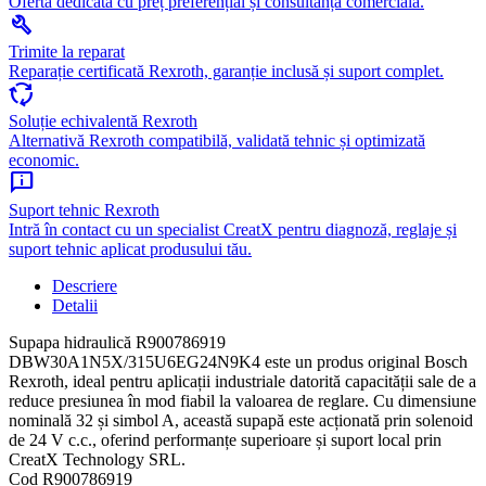
Ofertă dedicată cu preț preferențial și consultanță comercială.
build
Trimite la reparat
Reparație certificată Rexroth, garanție inclusă și suport complet.
cycle
Soluție echivalentă Rexroth
Alternativă Rexroth compatibilă, validată tehnic și optimizată
economic.
chat_info
Suport tehnic Rexroth
Intră în contact cu un specialist CreatX pentru diagnoză, reglaje și
suport tehnic aplicat produsului tău.
Descriere
Detalii
Supapa hidraulică R900786919
DBW30A1N5X/315U6EG24N9K4 este un produs original Bosch
Rexroth, ideal pentru aplicații industriale datorită capacității sale de a
reduce presiunea în mod fiabil la valoarea de reglare. Cu dimensiune
nominală 32 și simbol A, această supapă este acționată prin solenoid
de 24 V c.c., oferind performanțe superioare și suport local prin
CreatX Technology SRL.
Cod
R900786919