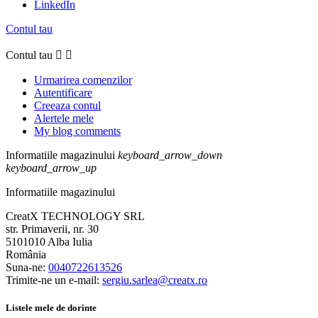
LinkedIn
Contul tau
Contul tau


Urmarirea comenzilor
Autentificare
Creeaza contul
Alertele mele
My blog comments
Informatiile magazinului
keyboard_arrow_down
keyboard_arrow_up
Informatiile magazinului
CreatX TECHNOLOGY SRL
str. Primaverii, nr. 30
5101010 Alba Iulia
România
Suna-ne:
0040722613526
Trimite-ne un e-mail:
sergiu.sarlea@creatx.ro
Listele mele de dorinte