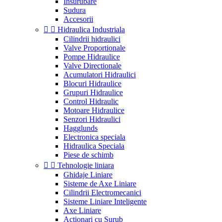
Insurubare
Sudura
Accesorii


Hidraulica Industriala
Cilindrii hidraulici
Valve Proportionale
Pompe Hidraulice
Valve Directionale
Acumulatori Hidraulici
Blocuri Hidraulice
Grupuri Hidraulice
Control Hidraulic
Motoare Hidraulice
Senzori Hidraulici
Hagglunds
Electronica speciala
Hidraulica Speciala
Piese de schimb


Tehnologie liniara
Ghidaje Liniare
Sisteme de Axe Liniare
Cilindrii Electromecanici
Sisteme Liniare Inteligente
Axe Liniare
Actionari cu Surub