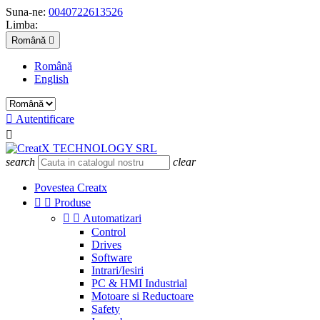
Suna-ne:
0040722613526
Limba:
Română

Română
English

Autentificare

search
clear
Povestea Creatx


Produse


Automatizari
Control
Drives
Software
Intrari/Iesiri
PC & HMI Industrial
Motoare si Reductoare
Safety