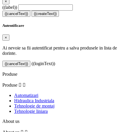
×
((label))
((cancelText))
((createText))
Autentificare
×
Ai nevoie sa fii autentificat pentru a salva produsele in lista de
dorinte.
((loginText))
((cancelText))
Produse
Produse


Automatizari
Hidraulica Industriala
Tehnologie de montaj
Tehnologie liniara
About us