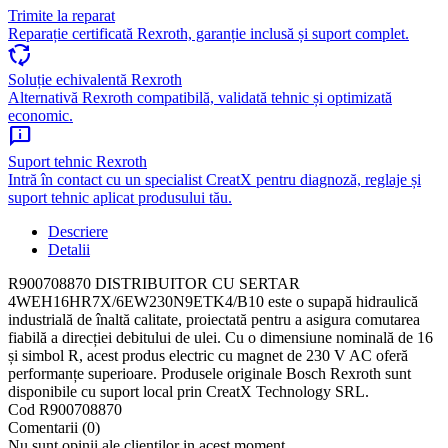
Trimite la reparat
Reparație certificată Rexroth, garanție inclusă și suport complet.
cycle
Soluție echivalentă Rexroth
Alternativă Rexroth compatibilă, validată tehnic și optimizată
economic.
chat_info
Suport tehnic Rexroth
Intră în contact cu un specialist CreatX pentru diagnoză, reglaje și
suport tehnic aplicat produsului tău.
Descriere
Detalii
R900708870 DISTRIBUITOR CU SERTAR
4WEH16HR7X/6EW230N9ETK4/B10 este o supapă hidraulică
industrială de înaltă calitate, proiectată pentru a asigura comutarea
fiabilă a direcției debitului de ulei. Cu o dimensiune nominală de 16
și simbol R, acest produs electric cu magnet de 230 V AC oferă
performanțe superioare. Produsele originale Bosch Rexroth sunt
disponibile cu suport local prin CreatX Technology SRL.
Cod
R900708870
Comentarii (0)
Nu sunt opinii ale clientilor in acest moment.