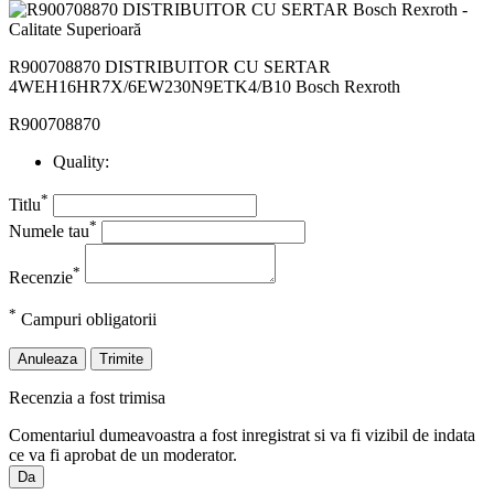
R900708870 DISTRIBUITOR CU SERTAR
4WEH16HR7X/6EW230N9ETK4/B10 Bosch Rexroth
R900708870
Quality:
*
Titlu
*
Numele tau
*
Recenzie
*
Campuri obligatorii
Anuleaza
Trimite
Recenzia a fost trimisa
Comentariul dumeavoastra a fost inregistrat si va fi vizibil de indata
ce va fi aprobat de un moderator.
Da