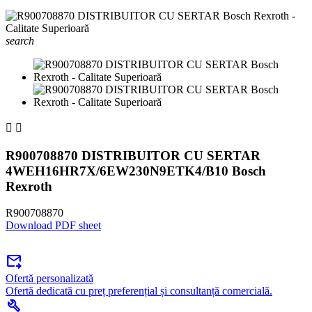
search


R900708870 DISTRIBUITOR CU SERTAR
4WEH16HR7X/6EW230N9ETK4/B10 Bosch
Rexroth
R900708870
Download PDF sheet
forward_to_inbox
Ofertă personalizată
Ofertă dedicată cu preț preferențial și consultanță comercială.
build