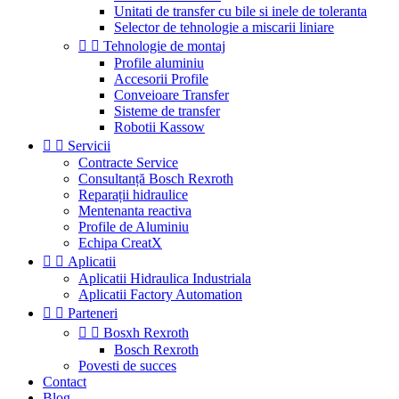
Unitati de transfer cu bile si inele de toleranta
Selector de tehnologie a miscarii liniare


Tehnologie de montaj
Profile aluminiu
Accesorii Profile
Conveioare Transfer
Sisteme de transfer
Robotii Kassow


Servicii
Contracte Service
Consultanță Bosch Rexroth
Reparații hidraulice
Mentenanta reactiva
Profile de Aluminiu
Echipa CreatX


Aplicatii
Aplicatii Hidraulica Industriala
Aplicatii Factory Automation


Parteneri


Bosxh Rexroth
Bosch Rexroth
Povesti de succes
Contact
Blog