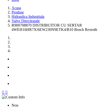
Acasa
Produse
Hidraulica Industriala
Valve Directionale
R900708870 DISTRIBUITOR CU SERTAR
4WEH16HR7X/6EW230N9ETK4/B10 Bosch Rexroth


Nou