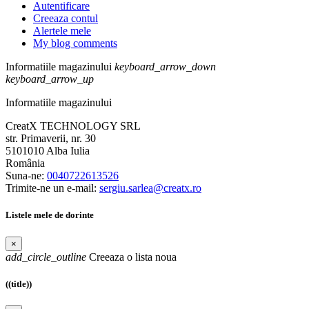
Autentificare
Creeaza contul
Alertele mele
My blog comments
Informatiile magazinului
keyboard_arrow_down
keyboard_arrow_up
Informatiile magazinului
CreatX TECHNOLOGY SRL
str. Primaverii, nr. 30
5101010 Alba Iulia
România
Suna-ne:
0040722613526
Trimite-ne un e-mail:
sergiu.sarlea@creatx.ro
Listele mele de dorinte
×
add_circle_outline
Creeaza o lista noua
((title))