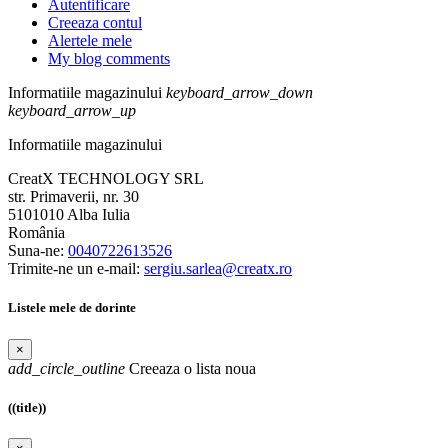
Autentificare
Creeaza contul
Alertele mele
My blog comments
Informatiile magazinului
keyboard_arrow_down
keyboard_arrow_up
Informatiile magazinului
CreatX TECHNOLOGY SRL
str. Primaverii, nr. 30
5101010 Alba Iulia
România
Suna-ne:
0040722613526
Trimite-ne un e-mail:
sergiu.sarlea@creatx.ro
Listele mele de dorinte
×
add_circle_outline
Creeaza o lista noua
((title))