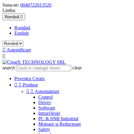
Suna-ne:
0040722613526
Limba:
Română

Română
English

Autentificare

search
clear
Povestea Creatx


Produse


Automatizari
Control
Drives
Software
Intrari/Iesiri
PC & HMI Industrial
Motoare si Reductoare
Safety