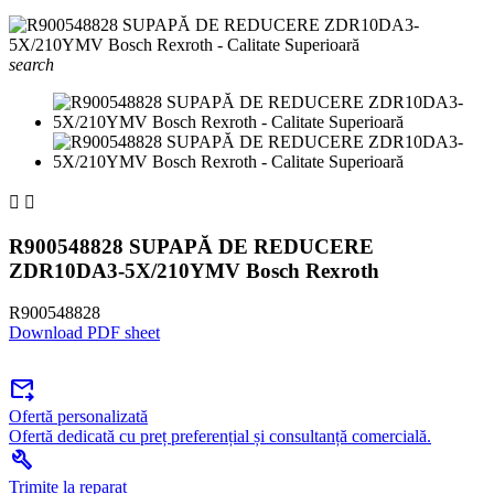
search


R900548828 SUPAPĂ DE REDUCERE
ZDR10DA3-5X/210YMV Bosch Rexroth
R900548828
Download PDF sheet
forward_to_inbox
Ofertă personalizată
Ofertă dedicată cu preț preferențial și consultanță comercială.
build
Trimite la reparat