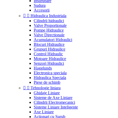
Insurubare
Sudura
Accesorii


Hidraulica Industriala
Cilindrii hidraulici
Valve Proportionale
Pompe Hidraulice
Valve Directionale
Acumulatori Hidraulici
Blocuri Hidraulice
Grupuri Hidraulice
Control Hidraulic
Motoare Hidraulice
Senzori Hidraulici
Hagglunds
Electronica speciala
Hidraulica Speciala
Piese de schimb


Tehnologie liniara
Ghidaje Liniare
Sisteme de Axe Liniare
Cilindrii Electromecanici
Sisteme Liniare Inteligente
Axe Liniare
Actionari cu Surub