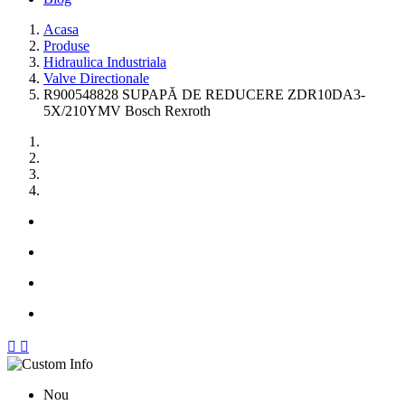
Acasa
Produse
Hidraulica Industriala
Valve Directionale
R900548828 SUPAPĂ DE REDUCERE ZDR10DA3-
5X/210YMV Bosch Rexroth


Nou