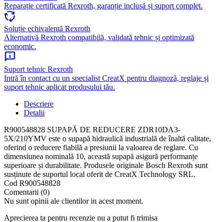
Reparație certificată Rexroth, garanție inclusă și suport complet.
cycle
Soluție echivalentă Rexroth
Alternativă Rexroth compatibilă, validată tehnic și optimizată
economic.
chat_info
Suport tehnic Rexroth
Intră în contact cu un specialist CreatX pentru diagnoză, reglaje și
suport tehnic aplicat produsului tău.
Descriere
Detalii
R900548828 SUPAPĂ DE REDUCERE ZDR10DA3-
5X/210YMV este o supapă hidraulică industrială de înaltă calitate,
oferind o reducere fiabilă a presiunii la valoarea de reglare. Cu
dimensiunea nominală 10, această supapă asigură performanțe
superioare și durabilitate. Produsele originale Bosch Rexroth sunt
susținute de suportul local oferit de CreatX Technology SRL.
Cod
R900548828
Comentarii (0)
Nu sunt opinii ale clientilor in acest moment.
Aprecierea ta pentru recenzie nu a putut fi trimisa