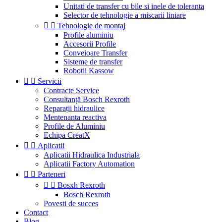
Unitati de transfer cu bile si inele de toleranta
Selector de tehnologie a miscarii liniare


Tehnologie de montaj
Profile aluminiu
Accesorii Profile
Conveioare Transfer
Sisteme de transfer
Robotii Kassow


Servicii
Contracte Service
Consultanță Bosch Rexroth
Reparații hidraulice
Mentenanta reactiva
Profile de Aluminiu
Echipa CreatX


Aplicatii
Aplicatii Hidraulica Industriala
Aplicatii Factory Automation


Parteneri


Bosxh Rexroth
Bosch Rexroth
Povesti de succes
Contact
Blog