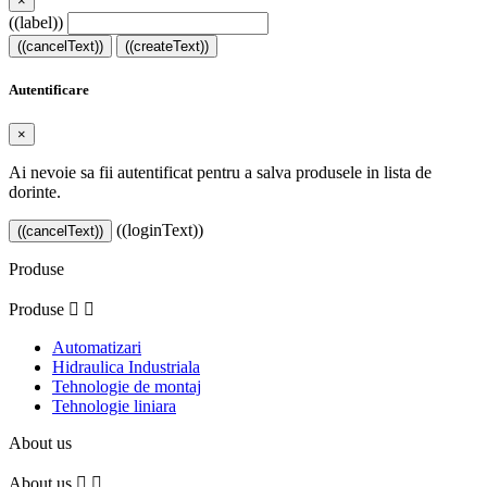
×
((label))
((cancelText))
((createText))
Autentificare
×
Ai nevoie sa fii autentificat pentru a salva produsele in lista de
dorinte.
((loginText))
((cancelText))
Produse
Produse


Automatizari
Hidraulica Industriala
Tehnologie de montaj
Tehnologie liniara
About us
About us

