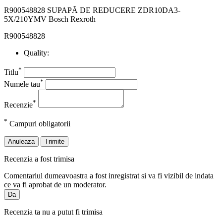
R900548828 SUPAPĂ DE REDUCERE ZDR10DA3-
5X/210YMV Bosch Rexroth
R900548828
Quality:
*
Titlu
*
Numele tau
*
Recenzie
*
Campuri obligatorii
Anuleaza
Trimite
Recenzia a fost trimisa
Comentariul dumeavoastra a fost inregistrat si va fi vizibil de indata
ce va fi aprobat de un moderator.
Da
Recenzia ta nu a putut fi trimisa