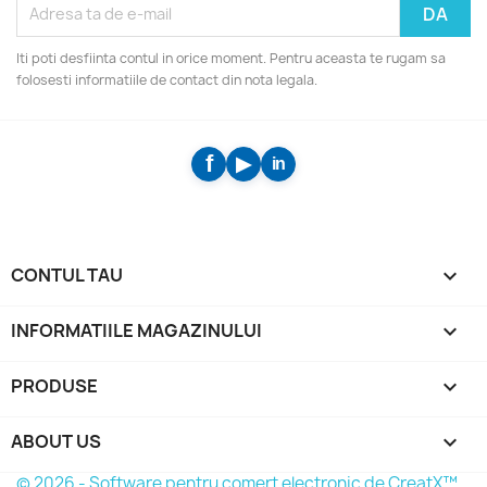
Iti poti desfiinta contul in orice moment. Pentru aceasta te rugam sa
folosesti informatiile de contact din nota legala.
CONTUL TAU

INFORMATIILE MAGAZINULUI
keyboard_arrow_down
PRODUSE

ABOUT US

© 2026 - Software pentru comert electronic de CreatX™