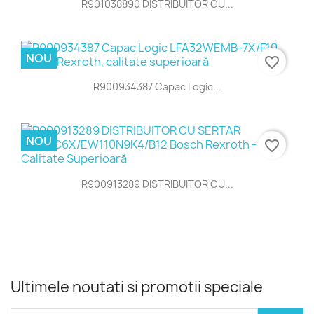
R901038890 DISTRIBUITOR CU...
NOU
favorite_border
R900934387 Capac Logic...
NOU
favorite_border
R900913289 DISTRIBUITOR CU...
Ultimele noutati si promotii speciale