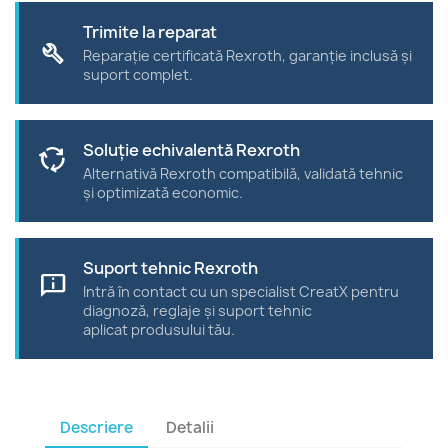
Trimite la reparat
build
Reparație certificată Rexroth, garanție inclusă și
suport complet.
Soluție echivalentă Rexroth
cycle
Alternativă Rexroth compatibilă, validată tehnic
și optimizată economic.
Suport tehnic Rexroth
chat_info
Intră în contact cu un specialist CreatX pentru
diagnoză, reglaje și suport tehnic
aplicat produsului tău.
Descriere
Detalii