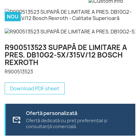
NOU
R900513523 SUPAPĂ DE LIMITARE A
PRES. DB10G2-5X/315V/12 BOSCH
REXROTH
R900513523
Download PDF sheet
Ofertă personalizată
forward_to_inbox
Ofertă dedicată cu preț preferențial și
consultanță comercială.