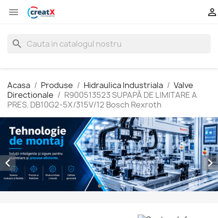


search
Acasa
Produse
Hidraulica Industriala
Valve
Directionale
R900513523 SUPAPĂ DE LIMITARE A
PRES. DB10G2-5X/315V/12 Bosch Rexroth

