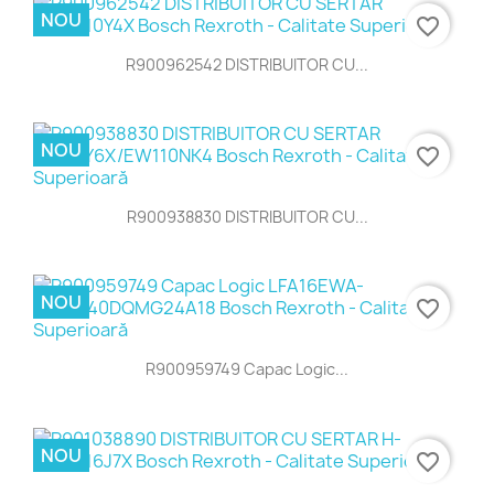
NOU
favorite_border
R900962542 DISTRIBUITOR CU...
NOU
favorite_border
R900938830 DISTRIBUITOR CU...
NOU
favorite_border
R900959749 Capac Logic...
NOU
favorite_border