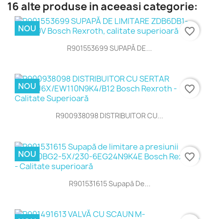
16 alte produse in aceeasi categorie:
NOU
favorite_border
R901553699 SUPAPĂ DE...
NOU
favorite_border
R900938098 DISTRIBUITOR CU...
NOU
favorite_border
R901531615 Supapă De...