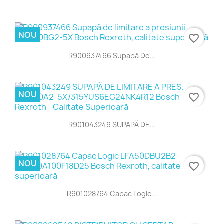
NOU
favorite_border
R900937466 Supapă De...
NOU
favorite_border
R901043249 SUPAPĂ DE...
NOU
favorite_border
R901028764 Capac Logic...