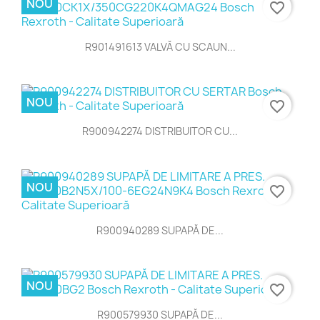
NOU
favorite_border
R901491613 VALVĂ CU SCAUN...
NOU
favorite_border
R900942274 DISTRIBUITOR CU...
NOU
favorite_border
R900940289 SUPAPĂ DE...
NOU
favorite_border
R900579930 SUPAPĂ DE...