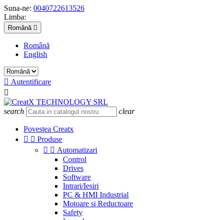
Suna-ne:
0040722613526
Limba:
Română

Română
English

Autentificare

search
clear
Povestea Creatx


Produse


Automatizari
Control
Drives
Software
Intrari/Iesiri
PC & HMI Industrial
Motoare si Reductoare
Safety