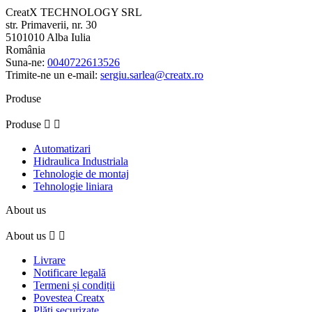
CreatX TECHNOLOGY SRL
str. Primaverii, nr. 30
5101010 Alba Iulia
România
Suna-ne:
0040722613526
Trimite-ne un e-mail:
sergiu.sarlea@creatx.ro
Produse
Produse


Automatizari
Hidraulica Industriala
Tehnologie de montaj
Tehnologie liniara
About us
About us


Livrare
Notificare legală
Termeni și condiții
Povestea Creatx
Plăți securizate