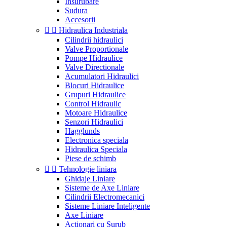
Insurubare
Sudura
Accesorii


Hidraulica Industriala
Cilindrii hidraulici
Valve Proportionale
Pompe Hidraulice
Valve Directionale
Acumulatori Hidraulici
Blocuri Hidraulice
Grupuri Hidraulice
Control Hidraulic
Motoare Hidraulice
Senzori Hidraulici
Hagglunds
Electronica speciala
Hidraulica Speciala
Piese de schimb


Tehnologie liniara
Ghidaje Liniare
Sisteme de Axe Liniare
Cilindrii Electromecanici
Sisteme Liniare Inteligente
Axe Liniare
Actionari cu Surub