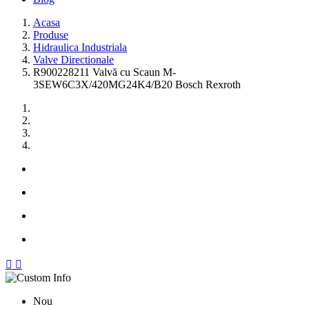
Acasa
Produse
Hidraulica Industriala
Valve Directionale
R900228211 Valvă cu Scaun M-
3SEW6C3X/420MG24K4/B20 Bosch Rexroth


Nou