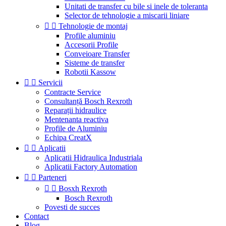
Unitati de transfer cu bile si inele de toleranta
Selector de tehnologie a miscarii liniare


Tehnologie de montaj
Profile aluminiu
Accesorii Profile
Conveioare Transfer
Sisteme de transfer
Robotii Kassow


Servicii
Contracte Service
Consultanță Bosch Rexroth
Reparații hidraulice
Mentenanta reactiva
Profile de Aluminiu
Echipa CreatX


Aplicatii
Aplicatii Hidraulica Industriala
Aplicatii Factory Automation


Parteneri


Bosxh Rexroth
Bosch Rexroth
Povesti de succes
Contact
Blog