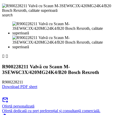
search


R900228211 Valvă cu Scaun M-
3SEW6C3X/420MG24K4/B20 Bosch Rexroth
R900228211
Download PDF sheet
forward_to_inbox
Ofertă personalizată
Ofertă dedicată cu preț preferențial și consultanță comercială.