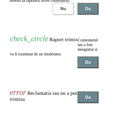
doresti sa raportezi acest comentariu?
Nu
Da
Raport trimis
Comentariul
tau a fost
inregistrat si
va fi examinat de un moderator.
Da
Reclamatia tau nu a putut fi
Da
trimisa