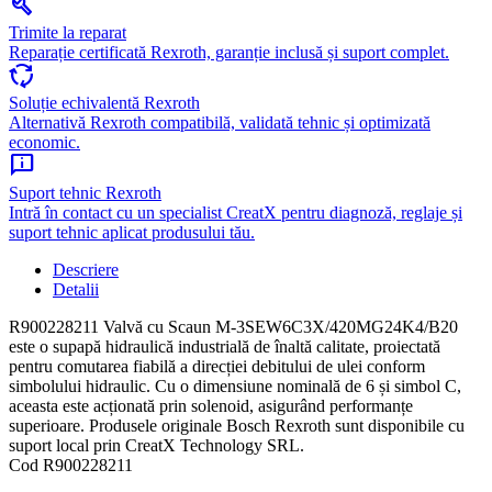
build
Trimite la reparat
Reparație certificată Rexroth, garanție inclusă și suport complet.
cycle
Soluție echivalentă Rexroth
Alternativă Rexroth compatibilă, validată tehnic și optimizată
economic.
chat_info
Suport tehnic Rexroth
Intră în contact cu un specialist CreatX pentru diagnoză, reglaje și
suport tehnic aplicat produsului tău.
Descriere
Detalii
R900228211 Valvă cu Scaun M-3SEW6C3X/420MG24K4/B20
este o supapă hidraulică industrială de înaltă calitate, proiectată
pentru comutarea fiabilă a direcției debitului de ulei conform
simbolului hidraulic. Cu o dimensiune nominală de 6 și simbol C,
aceasta este acționată prin solenoid, asigurând performanțe
superioare. Produsele originale Bosch Rexroth sunt disponibile cu
suport local prin CreatX Technology SRL.
Cod
R900228211