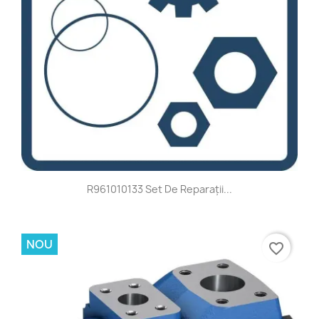
R961010133 Set De Reparații...
NOU
favorite_border