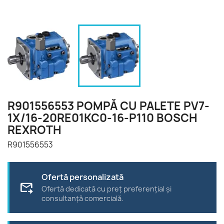
R901556553 POMPĂ CU PALETE PV7-
1X/16-20RE01KC0-16-P110 BOSCH
REXROTH
R901556553
Ofertă personalizată
forward_to_inbox
Ofertă dedicată cu preț preferențial și
consultanță comercială.