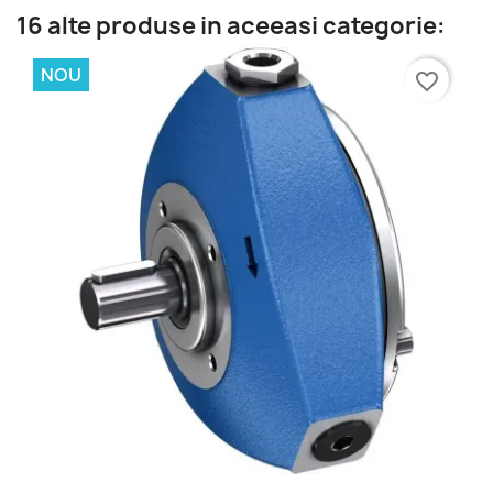
16 alte produse in aceeasi categorie:
NOU
favorite_border