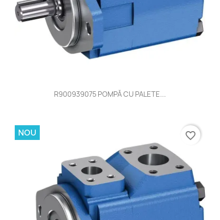
R900939075 POMPĂ CU PALETE...
NOU
favorite_border