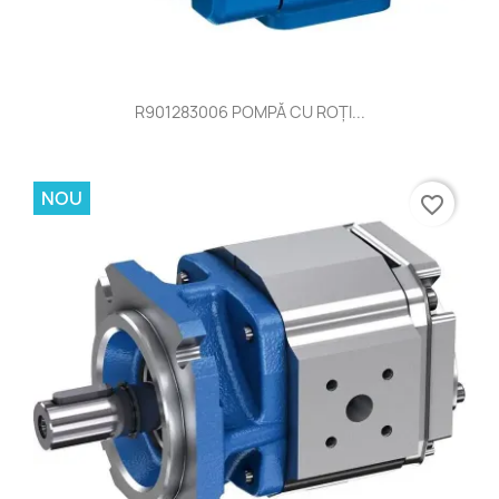
R901283006 POMPĂ CU ROŢI...
NOU
favorite_border