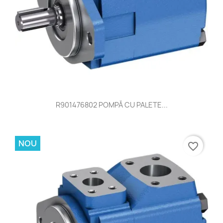
R901476802 POMPĂ CU PALETE...
NOU
favorite_border