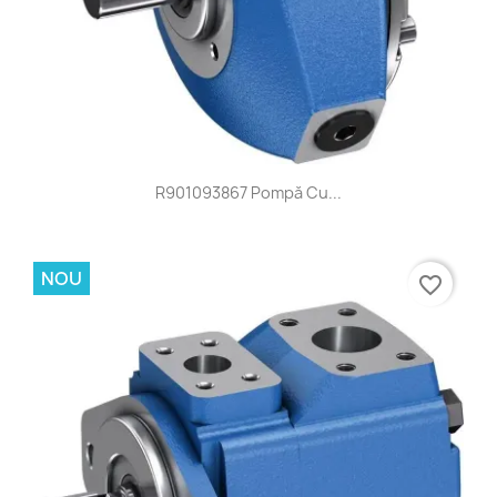
R901093867 Pompă Cu...
NOU
favorite_border