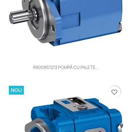
R900957213 POMPĂ CU PALETE...
NOU
favorite_border