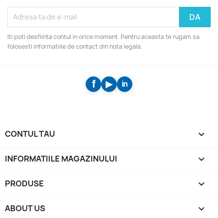
Iti poti desfiinta contul in orice moment. Pentru aceasta te rugam sa
folosesti informatiile de contact din nota legala.
CONTUL TAU

INFORMATIILE MAGAZINULUI
keyboard_arrow_down
PRODUSE

ABOUT US
