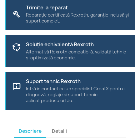
Trimite la reparat
build
Reparație certificată Rexroth, garanție inclusă și
suport complet.
Soluție echivalentă Rexroth
cycle
Alternativă Rexroth compatibilă, validată tehnic
și optimizată economic.
Suport tehnic Rexroth
chat_info
Intră în contact cu un specialist CreatX pentru
diagnoză, reglaje și suport tehnic
aplicat produsului tău.
Descriere
Detalii