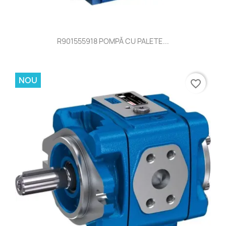
R901555918 POMPĂ CU PALETE...
NOU
favorite_border