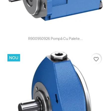
R900950926 Pompă Cu Palete...
NOU
favorite_border