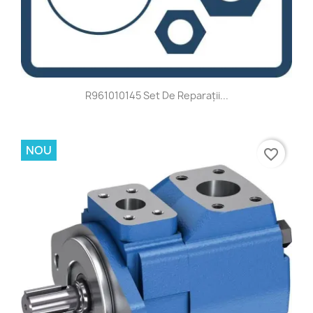
R961010145 Set De Reparații...
NOU
favorite_border