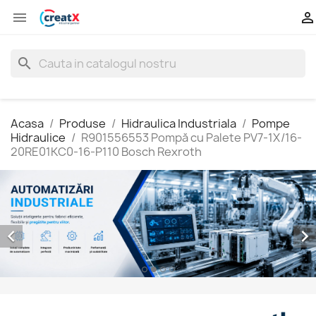


search
Acasa
Produse
Hidraulica Industriala
Pompe
Hidraulice
R901556553 Pompă cu Palete PV7-1X/16-
20RE01KC0-16-P110 Bosch Rexroth

