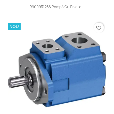
R900931256 Pompă Cu Palete...
NOU
favorite_border