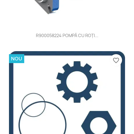
R900058224 POMPĂ CU ROŢI...
NOU
favorite_border