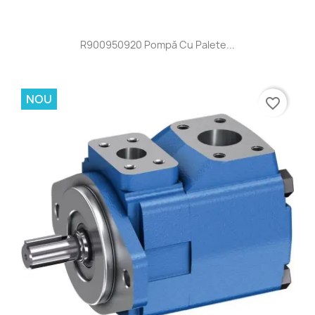
R900950920 Pompă Cu Palete...
NOU
favorite_border