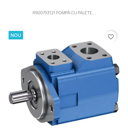
R900753121 POMPĂ CU PALETE...
NOU
favorite_border