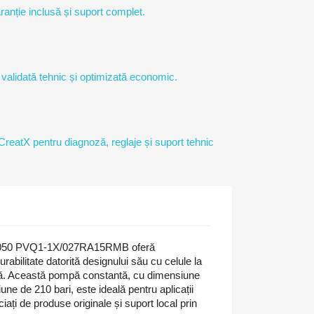
ranție inclusă și suport complet.
 validată tehnic și optimizată economic.
 CreatX pentru diagnoză, reglaje și suport tehnic
2050 PVQ1-1X/027RA15RMB oferă
rabilitate datorită designului său cu celule la
blă. Această pompă constantă, cu dimensiune
ne de 210 bari, este ideală pentru aplicații
ciați de produse originale și suport local prin