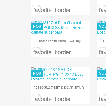
favorite_border
fa
NOU
NO

Vizualizare rapida
R901316746 Pompă Cu Roți...
R
favorite_border
fa
NOU
NO

Vizualizare rapida
R961005137 SET DE GARNITURI...
favorite_border
fa