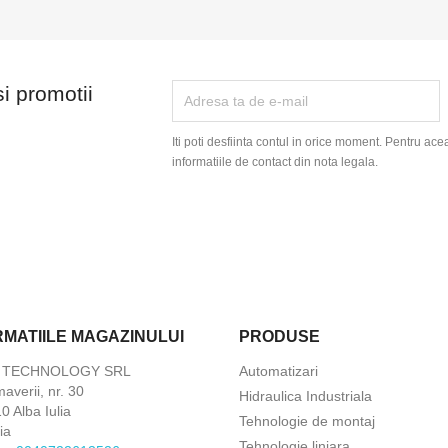
si promotii
Iti poti desfiinta contul in orice moment. Pentru ace
informatiile de contact din nota legala.
RMATIILE MAGAZINULUI
PRODUSE
X TECHNOLOGY SRL
Automatizari
maverii, nr. 30
Hidraulica Industriala
 Alba Iulia
Tehnologie de montaj
ia
Tehnologie liniara