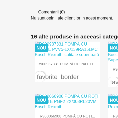
Comentarii (0)
Nu sunt opinii ale clientilor in acest moment.
16 alte produse in aceeasi categ
NOU
NO

Vizualizare rapida
R900937331 POMPĂ CU PALETE...
R9
favorite_border
fa
NOU
NO

Vizualizare rapida
R900066908 POMPĂ CU ROŢI...
R9