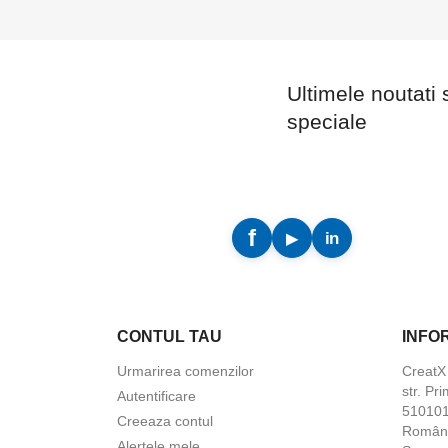
Ultimele noutati 
speciale
CONTUL TAU
INFO
Urmarirea comenzilor
Creat
str. Pri
Autentificare
5101010
Creeaza contul
Român
Alertele mele