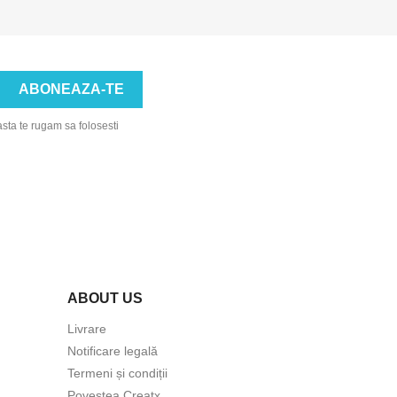
asta te rugam sa folosesti
ABOUT US
Livrare
Notificare legală
Termeni și condiții
Povestea Creatx