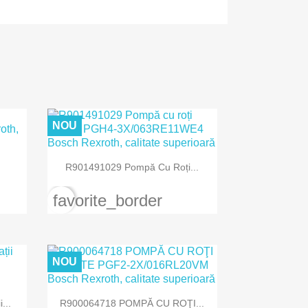
NOU

Vizualizare rapida
R901491029 Pompă Cu Roți...
favorite_border
NOU

Vizualizare rapida
...
R900064718 POMPĂ CU ROŢI...