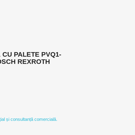
 CU PALETE PVQ1-
OSCH REXROTH
ial și consultanță comercială.