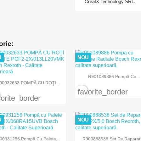
CreatX Technology SRL.
orie:
U
NOU

Vizualizare rapida
R901089886 Pompă Cu...

Vizualizare rapida
00032633 POMPĂ CU ROŢI...
favorite_border
vorite_border
U
NOU


Vizualizare rapida
Vizualizare rapida
00931256 Pompă Cu Palete...
R900888538 Set De Reparații