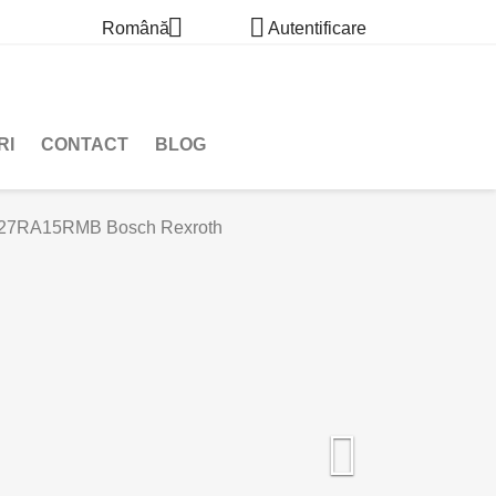


Română
Autentificare
RI
CONTACT
BLOG
027RA15RMB Bosch Rexroth
