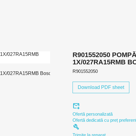
R901552050 POMPĂ
1X/027RA15RMB B
R901552050
Download PDF sheet
forward_to_inbox
Ofertă personalizată
Ofertă dedicată cu preț preferenț
build
Trimite la reparat