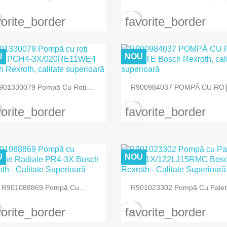
vorite_border
favorite_border
U
NOU


Vizualizare rapida
Vizualizare rapida
901330079 Pompă Cu Roți...
R900984037 POMPĂ CU ROŢI
vorite_border
favorite_border
U
NOU


Vizualizare rapida
Vizualizare rapida
R901088869 Pompă Cu...
R901023302 Pompă Cu Palete
vorite_border
favorite_border