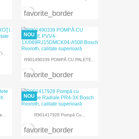
favorite_border
NOU
...

Vizualizare rapida
R901490339 POMPĂ CU PALETE...
favorite_border
NOU

Vizualizare rapida
...
R901417928 Pompă Cu...
favorite_border