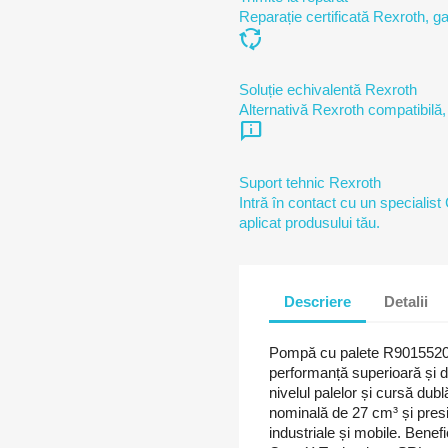
Reparație certificată Rexroth, ga
cycle
Soluție echivalentă Rexroth
Alternativă Rexroth compatibilă,
chat_info
Suport tehnic Rexroth
Intră în contact cu un specialist
aplicat produsului tău.
Descriere
Detalii
Pompă cu palete R90155
performanță superioară și du
nivelul palelor și cursă du
nominală de 27 cm³ și presiu
industriale și mobile. Benefi