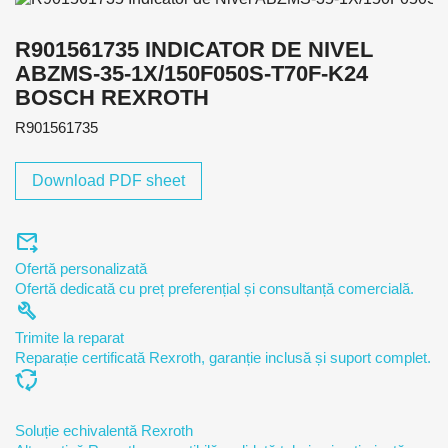
R901561735 INDICATOR DE NIVEL
ABZMS-35-1X/150F050S-T70F-K24
BOSCH REXROTH
R901561735
Download PDF sheet
forward_to_inbox
Ofertă personalizată
Ofertă dedicată cu preț preferențial și consultanță comercială.
build
Trimite la reparat
Reparație certificată Rexroth, garanție inclusă și suport complet.
cycle
Soluție echivalentă Rexroth