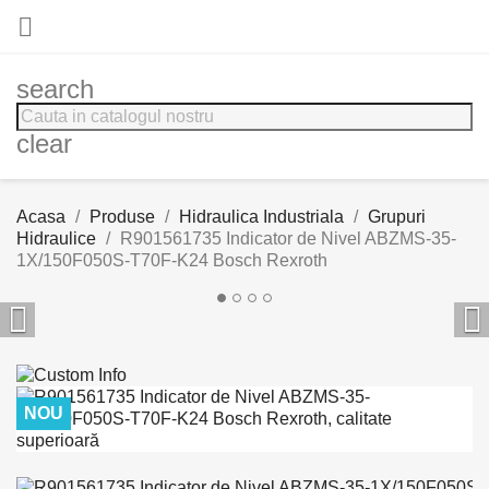

search
clear
Acasa
Produse
Hidraulica Industriala
Grupuri
Hidraulice
R901561735 Indicator de Nivel ABZMS-35-
1X/150F050S-T70F-K24 Bosch Rexroth


NOU