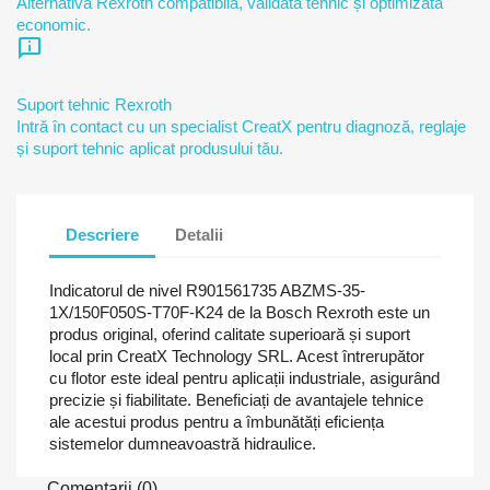
Alternativă Rexroth compatibilă, validată tehnic și optimizată
economic.
chat_info
Suport tehnic Rexroth
Intră în contact cu un specialist CreatX pentru diagnoză, reglaje
și suport tehnic aplicat produsului tău.
Descriere
Detalii
Indicatorul de nivel R901561735 ABZMS-35-
1X/150F050S-T70F-K24 de la Bosch Rexroth este un
produs original, oferind calitate superioară și suport
local prin CreatX Technology SRL. Acest întrerupător
cu flotor este ideal pentru aplicații industriale, asigurând
precizie și fiabilitate. Beneficiați de avantajele tehnice
ale acestui produs pentru a îmbunătăți eficiența
sistemelor dumneavoastră hidraulice.
Comentarii (0)