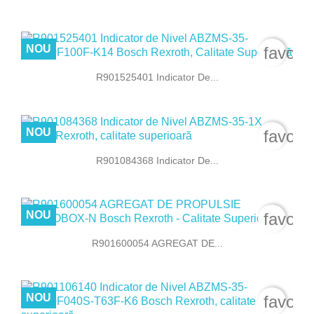
NOU
favori
R901525401 Indicator De...
NOU
favori
R901084368 Indicator De...
NOU
favori
R901600054 AGREGAT DE...
NOU
favori