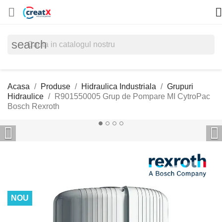


search
Acasa
Produse
Hidraulica Industriala
Grupuri
Hidraulice
R901550005 Grup de Pompare MI CytroPac
Bosch Rexroth


NOU