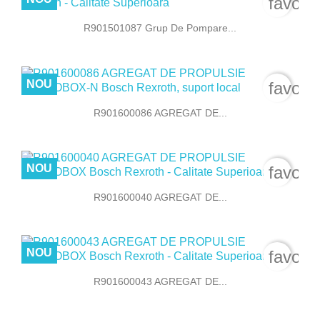
favori
R901501087 Grup De Pompare...
NOU
favori
R901600086 AGREGAT DE...
NOU
favori
R901600040 AGREGAT DE...
NOU
favori
R901600043 AGREGAT DE...