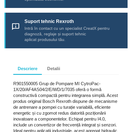
Suport tehnic Rexroth
chat_info
Intră în contact cu un specialist CreatX pentru
diagnoză, reglaje și suport tehnic
aplicat produsului tău.
Descriere
Detalii
R901550005 Grup de Pompare MI CytroPac-
1X/20/AF4AS04/2/E/WD/1/7035 oferă o formă
constructivă compactă pentru integrarea simplă. Acest
produs original Bosch Rexroth dispune de mecanisme
de antrenare a pompei cu turație variabilă, eficiente
energetic și cu zgomot redus datorită poziționării
inovatoare a componentelor. Echipat pentru I4.0,
include un convertizor de frecvență integrat și senzori.
Ideal pentru aplicații industriale, acest agregat hidraulic