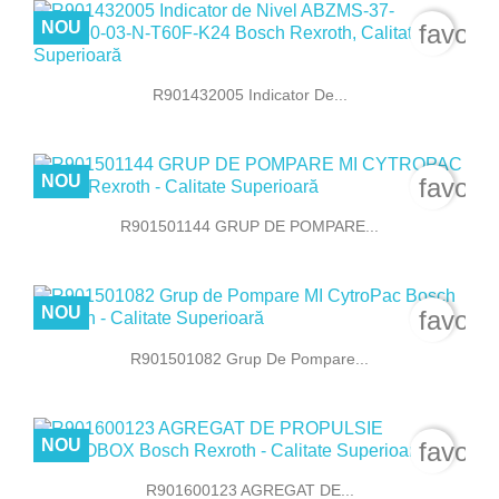
NOU
favori
R901432005 Indicator De...
NOU
favori
R901501144 GRUP DE POMPARE...
NOU
favori
R901501082 Grup De Pompare...
NOU
favori
R901600123 AGREGAT DE...