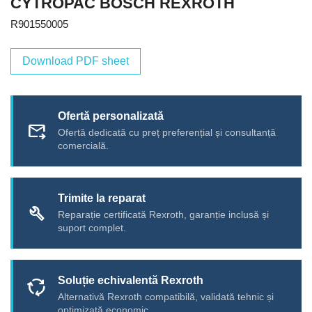
CYTROPAC BOSCH REXROTH
R901550005
Download PDF sheet
Ofertă personalizată
forward_to_inbox
Ofertă dedicată cu preț preferențial și consultanță
comercială.
Trimite la reparat
build
Reparație certificată Rexroth, garanție inclusă și
suport complet.
Soluție echivalentă Rexroth
cycle
Alternativă Rexroth compatibilă, validată tehnic și
optimizată economic.