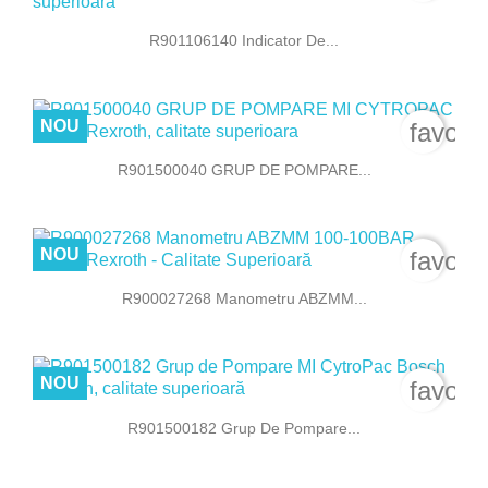
R901106140 Indicator De...
NOU
favori
R901500040 GRUP DE POMPARE...
NOU
favori
R900027268 Manometru ABZMM...
NOU
favori
R901500182 Grup De Pompare...