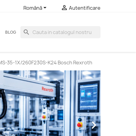


Română
Autentificare
search
BLOG
ZMS-35-1X/260F230S-K24 Bosch Rexroth
