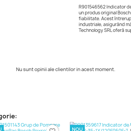
R901546562 Indicator d
un produs original Bosch 
fiabilitate. Acest întreru
industriale, asigurând mă
Technology SRL oferă supo
Nu sunt opinii ale clientilor in acest moment.
gorie:
U
NOU
favorite_border
fa