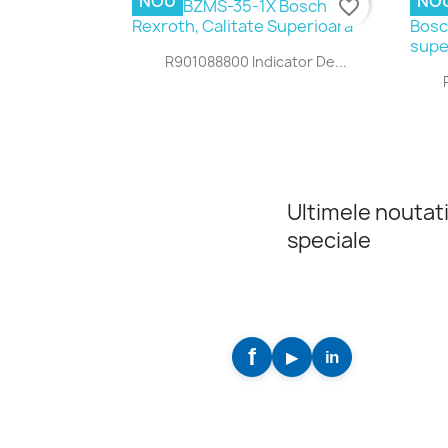
NOU
NO
favorite_border
Vizualizare rapida

R901088800 Indicator De...
Ultimele noutati
speciale