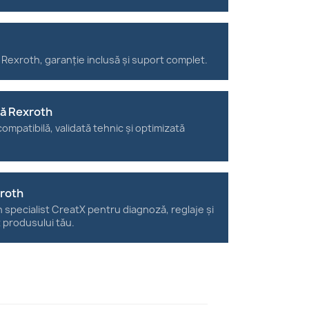
 Rexroth, garanție inclusă și suport complet.
tă Rexroth
ompatibilă, validată tehnic și optimizată
xroth
n specialist CreatX pentru diagnoză, reglaje și
t produsului tău.