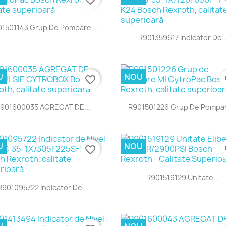
Vizualizare rapida

1501143 Grup De Pompare...
Vizualizare rapida

R901359617 Indicator De..
U
NOU
favorite_border
fa
Vizualizare rapida
Vizualizare rapida


901600035 AGREGAT DE...
R901501226 Grup De Pompar
U
NOU
favorite_border
fa
Vizualizare rapida

R901519129 Unitate...
Vizualizare rapida

R901095722 Indicator De...