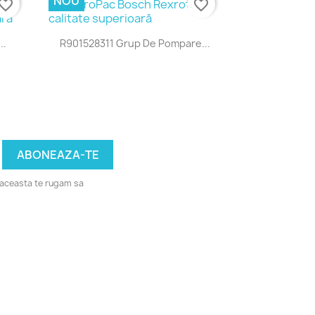
NOU
vorite_border
favorite_border
Vizualizare rapida

..
R901528311 Grup De Pompare...
u aceasta te rugam sa
.