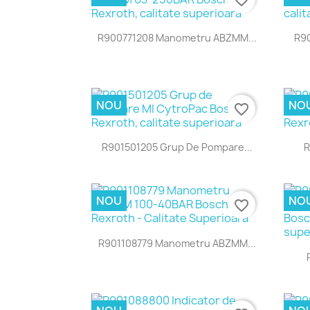
Vizualizare rapida

R900771208 Manometru ABZMM...
R90
NOU
NO
favorite_border
Vizualizare rapida

R901501205 Grup De Pompare...
R
NOU
NO
favorite_border
Vizualizare rapida

R901108779 Manometru ABZMM...