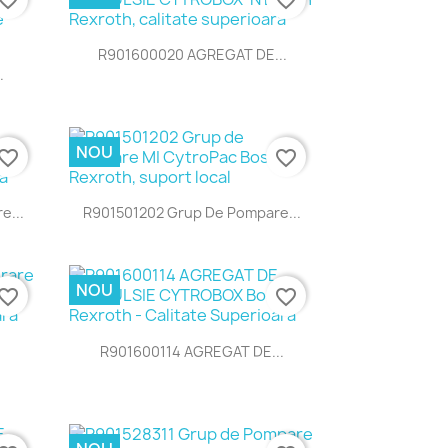
Vizualizare rapida

R901600020 AGREGAT DE...
.
NOU
vorite_border
favorite_border
Vizualizare rapida

e...
R901501202 Grup De Pompare...
NOU
vorite_border
favorite_border
Vizualizare rapida

R901600114 AGREGAT DE...