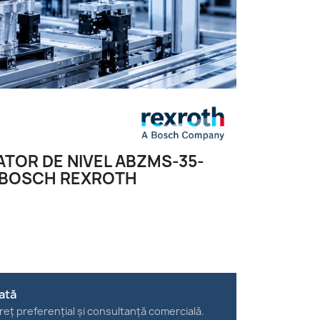
ATOR DE NIVEL ABZMS-35-
 BOSCH REXROTH
ată
reț preferențial și consultanță comercială.