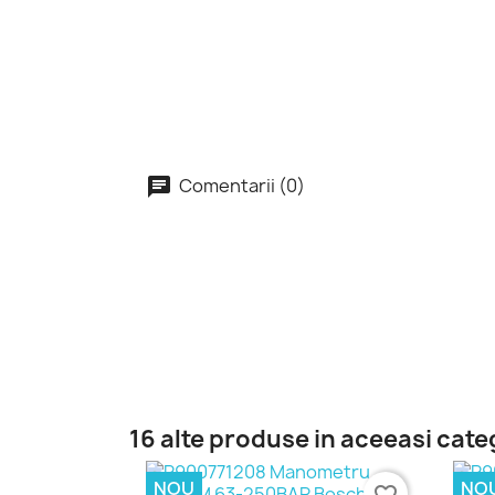
Comentarii (0)
16 alte produse in aceeasi cate
NOU
NO
favorite_border