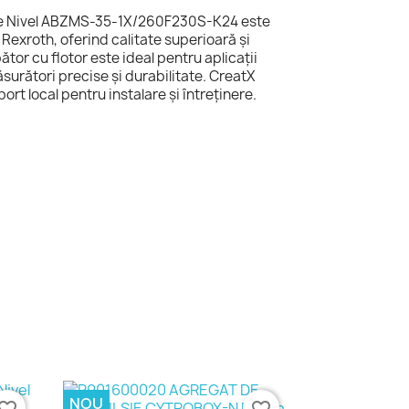
e Nivel ABZMS-35-1X/260F230S-K24 este
Rexroth, oferind calitate superioară și
pător cu flotor este ideal pentru aplicații
surători precise și durabilitate. CreatX
rt local pentru instalare și întreținere.
NOU
vorite_border
favorite_border