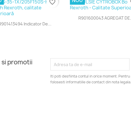
U
NOU
favorite_border
fa
Vizualizare rapida

R901600043 AGREGAT DE.
Vizualizare rapida

R901413494 Indicator De...
 si promotii
Iti poti desfiinta contul in orice moment. Pentr
folosesti informatiile de contact din nota legala