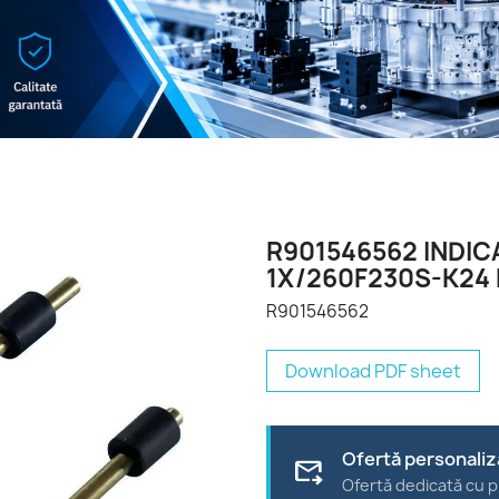
R901546562 INDIC
1X/260F230S-K24
R901546562
Download PDF sheet
Ofertă personaliz
forward_to_inbox
Ofertă dedicată cu p