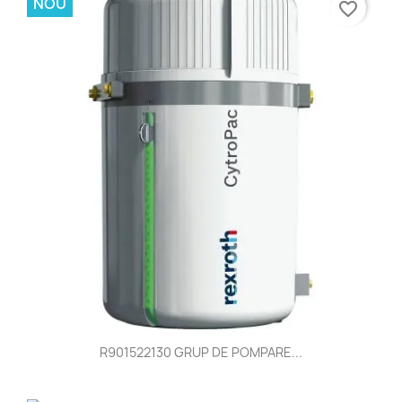
NOU
favorite_border
R901522130 GRUP DE POMPARE...