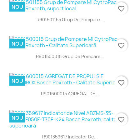
NOU
favorite_border
R901501155 Grup De Pompare...
NOU
favorite_border
R901500015 Grup De Pompare...
NOU
favorite_border
R901600015 AGREGAT DE...
NOU
favorite_border
R901359617 Indicator De...