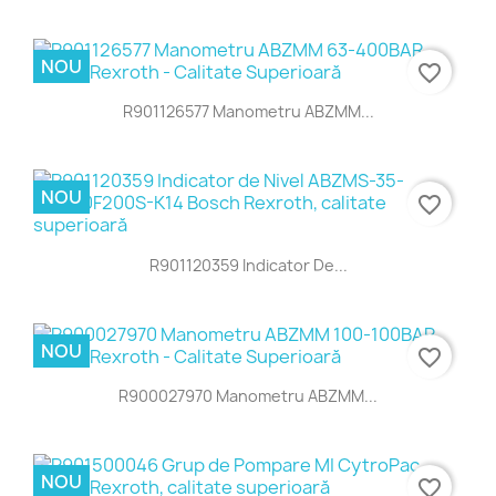
NOU
favorite_border
R901126577 Manometru ABZMM...
NOU
favorite_border
R901120359 Indicator De...
NOU
favorite_border
R900027970 Manometru ABZMM...
NOU
favorite_border