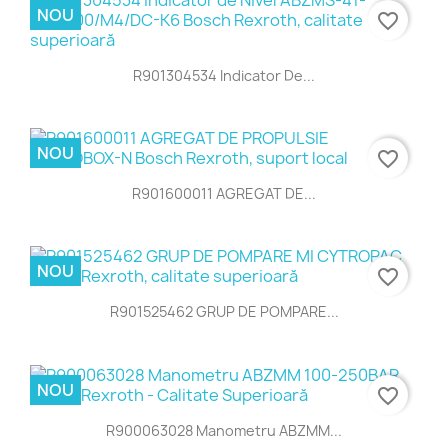
NOU
favorite_border
R901304534 Indicator De...
NOU
favorite_border
R901600011 AGREGAT DE...
NOU
favorite_border
R901525462 GRUP DE POMPARE...
NOU
favorite_border
R900063028 Manometru ABZMM...