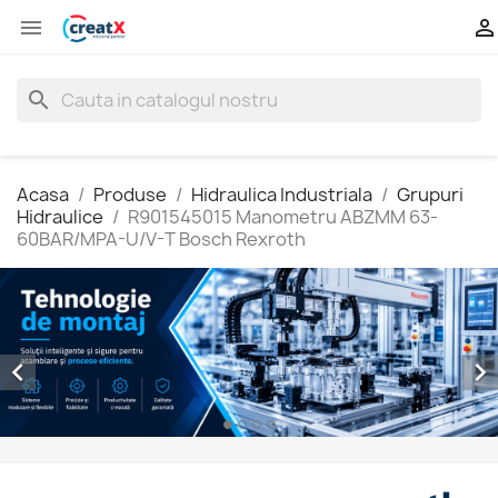


search
Acasa
Produse
Hidraulica Industriala
Grupuri
Hidraulice
R901545015 Manometru ABZMM 63-
60BAR/MPA-U/V-T Bosch Rexroth

