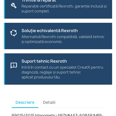
build
Reparație certificată Rexroth, garanție inclusă și
suport complet.
Soluție echivalentă Rexroth
cycle
Alternativă Rexroth compatibilă, validată tehnic
și optimizată economic.
Suport tehnic Rexroth
chat_info
Intră în contact cu un specialist CreatX pentru
diagnoză, reglaje și suport tehnic
aplicat produsului tău.
Descriere
Detalii
R901545015 Manometru ABZMM 63-60BAR/MPA-