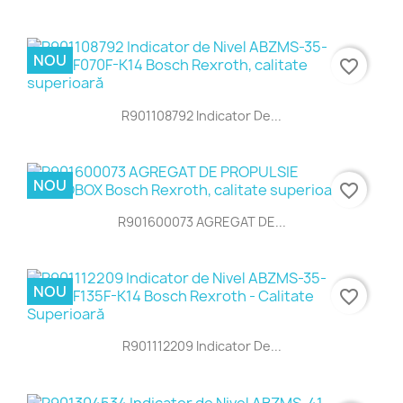
NOU
favorite_border
R901108792 Indicator De...
NOU
favorite_border
R901600073 AGREGAT DE...
NOU
favorite_border
R901112209 Indicator De...