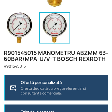
R901545015 MANOMETRU ABZMM 63-
60BAR/MPA-U/V-T BOSCH REXROTH
R901545015
Ofertă personalizată
forward_to_inbox
Ofertă dedicată cu preț preferențial și
consultanță comercială.
Trimite la reparat