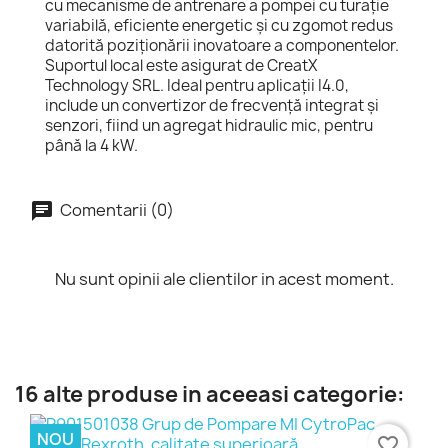
cu mecanisme de antrenare a pompei cu turație
variabilă, eficiente energetic și cu zgomot redus
datorită poziționării inovatoare a componentelor.
Suportul local este asigurat de CreatX
Technology SRL. Ideal pentru aplicații I4.0,
include un convertizor de frecvență integrat și
senzori, fiind un agregat hidraulic mic, pentru
până la 4 kW.
Comentarii (0)
Nu sunt opinii ale clientilor in acest moment.
16 alte produse in aceeasi categorie:
NOU
favorite_border