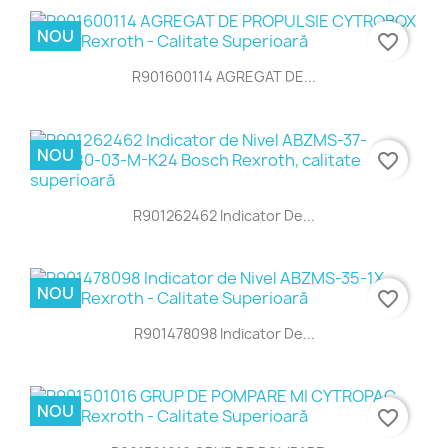
NOU
favorite_border
R901600114 AGREGAT DE...
NOU
favorite_border
R901262462 Indicator De...
NOU
favorite_border
R901478098 Indicator De...
NOU
favorite_border