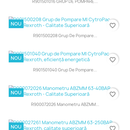
R901501016 GRUP DE POMPARE...
NOU
favorite_border
R901500208 Grup De Pompare...
NOU
favorite_border
R901501040 Grup De Pompare...
NOU
favorite_border
R900072026 Manometru ABZMM...
NOU
favorite_border