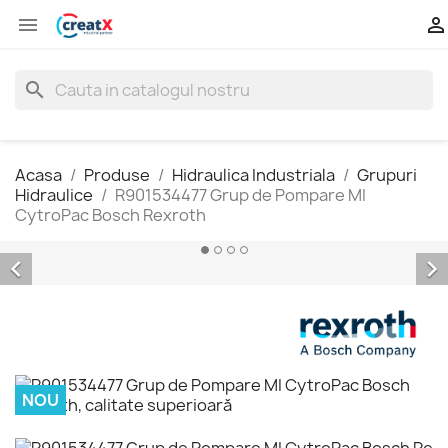


search
Acasa
Produse
Hidraulica Industriala
Grupuri
Hidraulice
R901534477 Grup de Pompare MI
CytroPac Bosch Rexroth


NOU