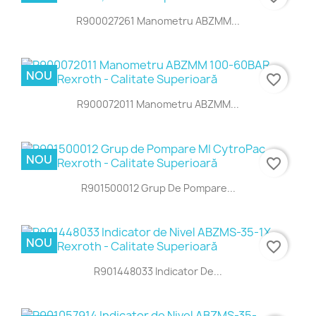
R900027261 Manometru ABZMM...
NOU
favorite_border
R900072011 Manometru ABZMM...
NOU
favorite_border
R901500012 Grup De Pompare...
NOU
favorite_border
R901448033 Indicator De...