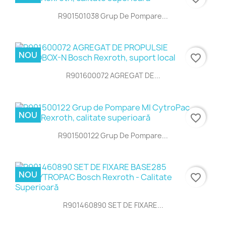
R901501038 Grup De Pompare...
NOU
favorite_border
R901600072 AGREGAT DE...
NOU
favorite_border
R901500122 Grup De Pompare...
NOU
favorite_border
R901460890 SET DE FIXARE...