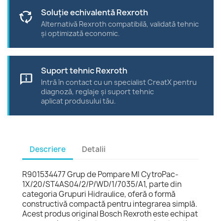
Soluție echivalentă Rexroth
cycle
Alternativă Rexroth compatibilă, validată tehnic
și optimizată economic.
Suport tehnic Rexroth
chat_info
Intră în contact cu un specialist CreatX pentru
diagnoză, reglaje și suport tehnic
aplicat produsului tău.
Descriere
Detalii
R901534477 Grup de Pompare MI CytroPac-
1X/20/ST4AS04/2/P/WD/1/7035/A1, parte din
categoria Grupuri Hidraulice, oferă o formă
constructivă compactă pentru integrarea simplă.
Acest produs original Bosch Rexroth este echipat