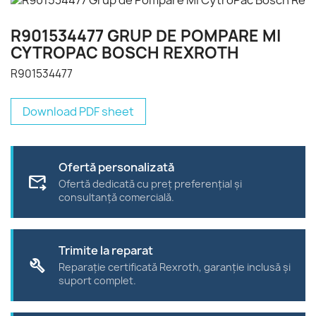
R901534477 GRUP DE POMPARE MI
CYTROPAC BOSCH REXROTH
R901534477
Download PDF sheet
Ofertă personalizată
forward_to_inbox
Ofertă dedicată cu preț preferențial și
consultanță comercială.
Trimite la reparat
build
Reparație certificată Rexroth, garanție inclusă și
suport complet.