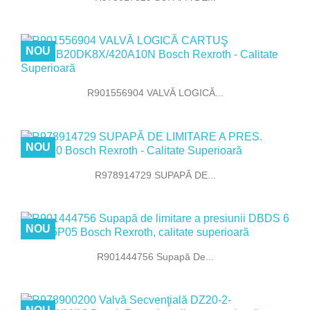
NOU
R901556904 VALVĂ LOGICĂ...
NOU
R978914729 SUPAPĂ DE...
NOU
R901444756 Supapă De...