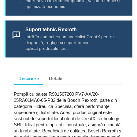
Alternativă Rexroth compatibilă, validată tehnic și
optimizată economic.
Suport tehnic Rexroth
chat_info
Intră în contact cu un specialist CreatX pentru
diagnoză, reglaje și suport tehnic
aplicat produsului tău.
Descriere
Detalii
Pompă cu palete R901567200 PV7-AX/20-
25RA01MA0-05-P32 de la Bosch Rexroth, parte din
categoria Hidraulica Speciala, oferă performanțe
superioare și fiabilitate. Acest produs original este
susținut de suportul local oferit de CreatX Technology
SRL. Ideal pentru aplicații industriale, asigură eficiență
și durabilitate. Beneficiați de calitatea Bosch Rexroth și
de soluții personalizate pentru nevoile dumneavoastră.