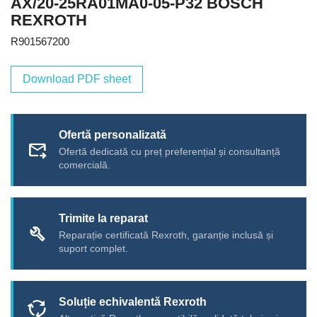
AX/20-25RA01MA0-05-P32 BOSCH
REXROTH
R901567200
Download PDF sheet
Ofertă personalizată
forward_to_inbox
Ofertă dedicată cu preț preferențial și consultanță
comercială.
Trimite la reparat
build
Reparație certificată Rexroth, garanție inclusă și
suport complet.
Soluție echivalentă Rexroth
cycle