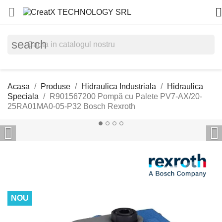


search
Acasa
Produse
Hidraulica Industriala
Hidraulica
Speciala
R901567200 Pompă cu Palete PV7-AX/20-
25RA01MA0-05-P32 Bosch Rexroth


NOU