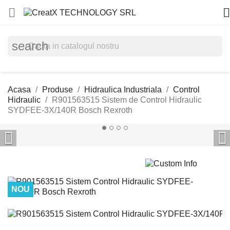


search
Acasa
Produse
Hidraulica Industriala
Control
Hidraulic
R901563515 Sistem de Control Hidraulic
SYDFEE-3X/140R Bosch Rexroth


NOU