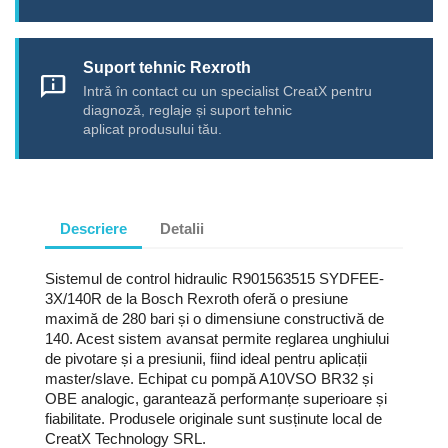
Suport tehnic Rexroth
chat_info
Intră în contact cu un specialist CreatX pentru
diagnoză, reglaje și suport tehnic
aplicat produsului tău.
Descriere
Detalii
Sistemul de control hidraulic R901563515 SYDFEE-
3X/140R de la Bosch Rexroth oferă o presiune
maximă de 280 bari și o dimensiune constructivă de
140. Acest sistem avansat permite reglarea unghiului
de pivotare și a presiunii, fiind ideal pentru aplicații
master/slave. Echipat cu pompă A10VSO BR32 și
OBE analogic, garantează performanțe superioare și
fiabilitate. Produsele originale sunt susținute local de
CreatX Technology SRL.