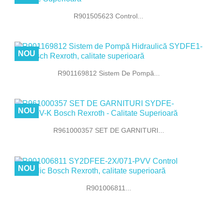
R901505623 Control...
NOU
R901169812 Sistem De Pompă...
NOU
R961000357 SET DE GARNITURI...
NOU
R901006811...