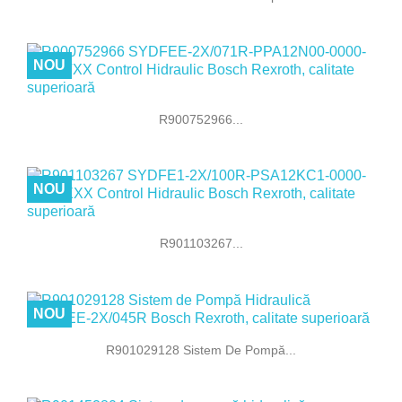
NOU
R900752966...
NOU
R901103267...
NOU
R901029128 Sistem De Pompă...