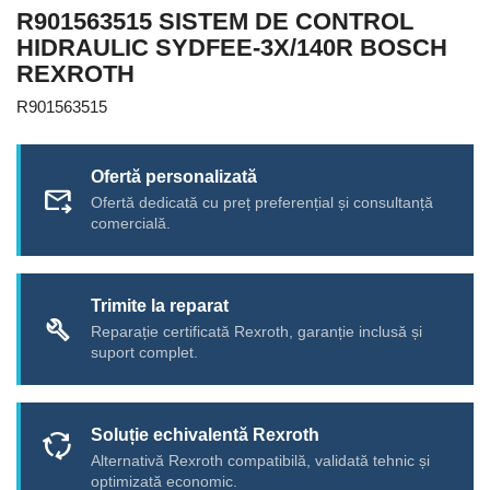
R901563515 SISTEM DE CONTROL
HIDRAULIC SYDFEE-3X/140R BOSCH
REXROTH
R901563515
Ofertă personalizată
forward_to_inbox
Ofertă dedicată cu preț preferențial și consultanță
comercială.
Trimite la reparat
build
Reparație certificată Rexroth, garanție inclusă și
suport complet.
Soluție echivalentă Rexroth
cycle
Alternativă Rexroth compatibilă, validată tehnic și
optimizată economic.