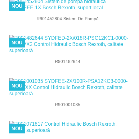
NOU
R901452804 Sistem De Pompă...
NOU
R901482644...
NOU
R901001035...
NOU