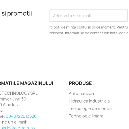
 si promotii
Iti poti desfiinta contul in orice moment. Pentr
folosesti informatiile de contact din nota legala
RMATIILE MAGAZINULUI
PRODUSE
X TECHNOLOGY SRL
Automatizari
imaverii, nr. 30
Hidraulica Industriala
 Alba Iulia
Tehnologie de montaj
ia
Tehnologie liniara
ne:
0040722613526
e-ne un e-mail:
.sarlea@creatx.ro