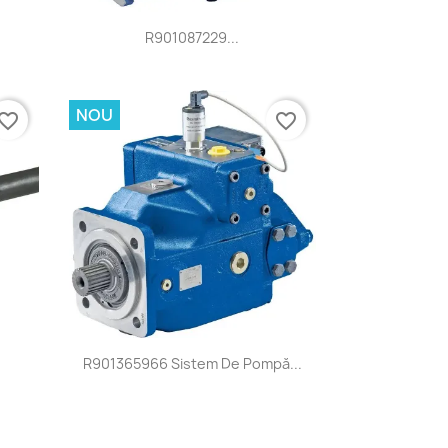
Vizualizare rapida

R901087229...
NOU
vorite_border
favorite_border
Vizualizare rapida

R901365966 Sistem De Pompă...