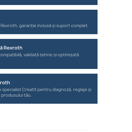
 Rexroth, garanție inclusă și suport complet.
tă Rexroth
ompatibilă, validată tehnic și optimizată
xroth
n specialist CreatX pentru diagnoză, reglaje și
t produsului tău.