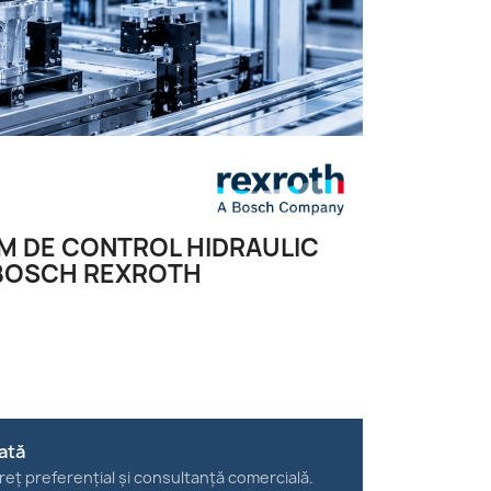
EM DE CONTROL HIDRAULIC
 BOSCH REXROTH
ată
reț preferențial și consultanță comercială.