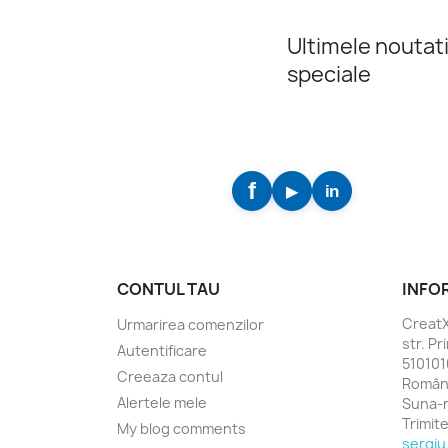
Ultimele noutati
speciale
CONTUL TAU
INFO
Creat
Urmarirea comenzilor
str. Pr
Autentificare
5101010
Creeaza contul
Român
Alertele mele
Suna-
Trimit
My blog comments
sergiu