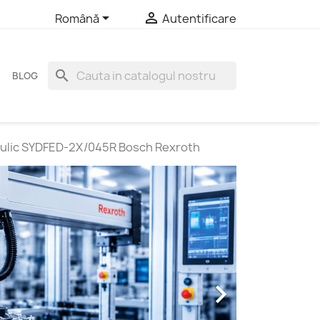


Română
Autentificare
search
BLOG
aulic SYDFED-2X/045R Bosch Rexroth
