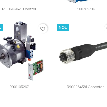
Vizualizare rapida
Vizualizare rapida


R901363049 Control...
R901382796...
U
NOU
favorite_border
fa
Vizualizare rapida
Vizualizare rapida


R901103267...
R900064381 Conector...