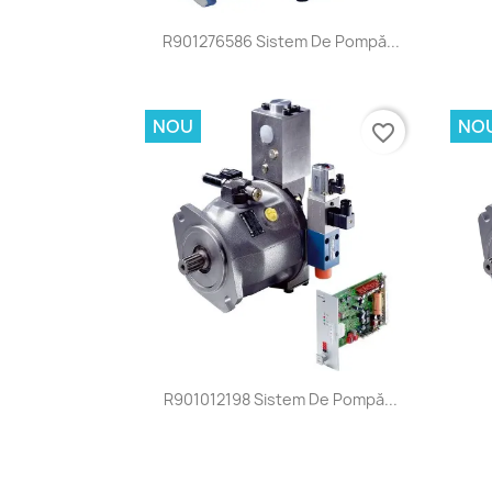
Vizualizare rapida

R901276586 Sistem De Pompă...
NOU
NO
favorite_border
Vizualizare rapida

R901012198 Sistem De Pompă...