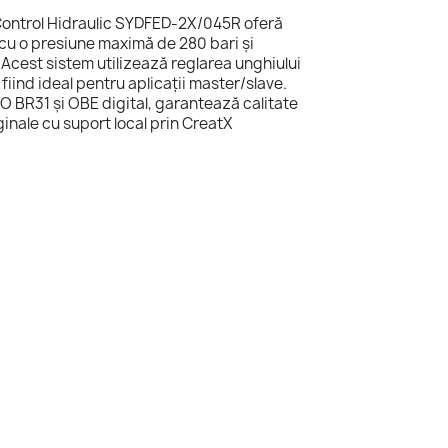
ontrol Hidraulic SYDFED-2X/045R oferă
cu o presiune maximă de 280 bari și
Acest sistem utilizează reglarea unghiului
fiind ideal pentru aplicații master/slave.
BR31 și OBE digital, garantează calitate
iginale cu suport local prin CreatX