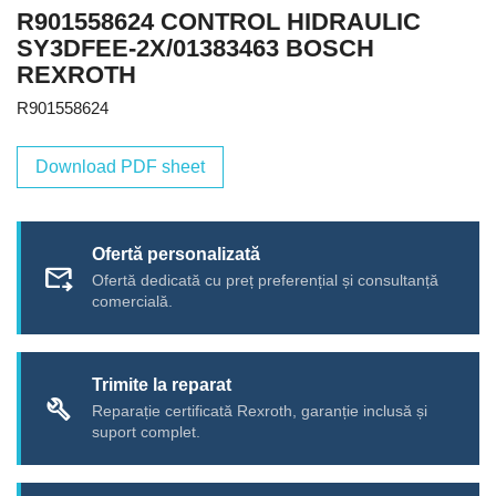
R901558624 CONTROL HIDRAULIC
SY3DFEE-2X/01383463 BOSCH
REXROTH
R901558624
Download PDF sheet
Ofertă personalizată
forward_to_inbox
Ofertă dedicată cu preț preferențial și consultanță
comercială.
Trimite la reparat
build
Reparație certificată Rexroth, garanție inclusă și
suport complet.