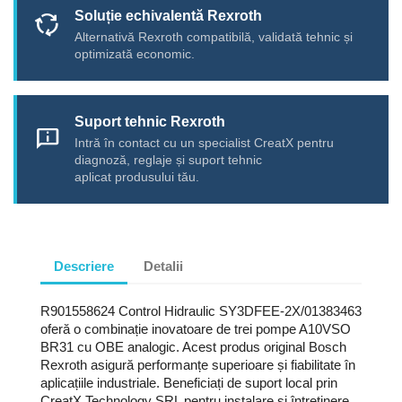
Soluție echivalentă Rexroth
cycle
Alternativă Rexroth compatibilă, validată tehnic și
optimizată economic.
Suport tehnic Rexroth
chat_info
Intră în contact cu un specialist CreatX pentru
diagnoză, reglaje și suport tehnic
aplicat produsului tău.
Descriere
Detalii
R901558624 Control Hidraulic SY3DFEE-2X/01383463
oferă o combinație inovatoare de trei pompe A10VSO
BR31 cu OBE analogic. Acest produs original Bosch
Rexroth asigură performanțe superioare și fiabilitate în
aplicațiile industriale. Beneficiați de suport local prin
CreatX Technology SRL pentru instalare și întreținere.