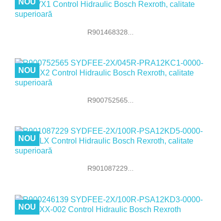
NOU
R901468328...
NOU
R900752565...
NOU
R901087229...
NOU