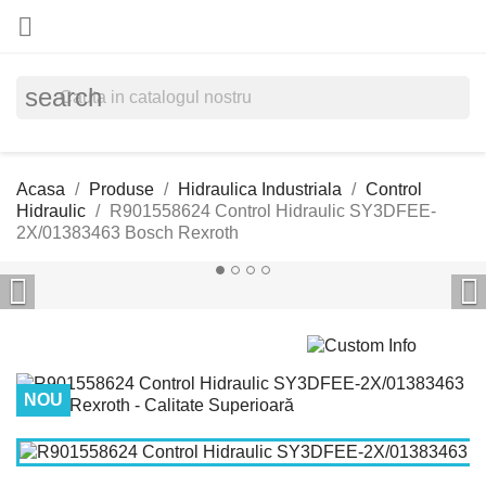

search
Acasa
Produse
Hidraulica Industriala
Control
Hidraulic
R901558624 Control Hidraulic SY3DFEE-
2X/01383463 Bosch Rexroth


NOU