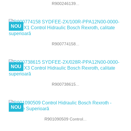
R900246139...
NOU
R900774158...
NOU
R900738615...
NOU
R901090509 Control...