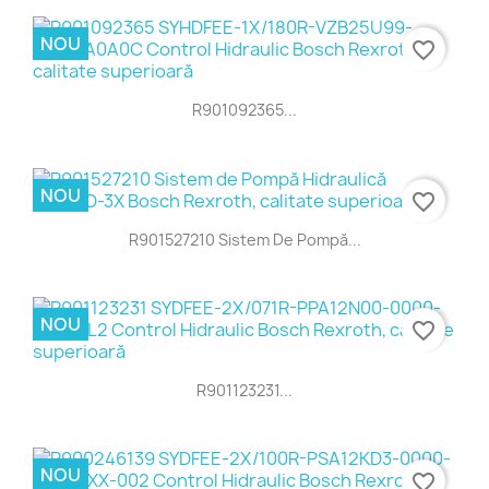
NOU
favorite_border
R901092365...
NOU
favorite_border
R901527210 Sistem De Pompă...
NOU
favorite_border
R901123231...
NOU
favorite_border