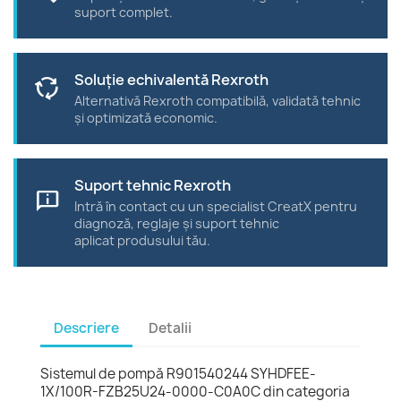
suport complet.
Soluție echivalentă Rexroth
cycle
Alternativă Rexroth compatibilă, validată tehnic
și optimizată economic.
Suport tehnic Rexroth
chat_info
Intră în contact cu un specialist CreatX pentru
diagnoză, reglaje și suport tehnic
aplicat produsului tău.
Descriere
Detalii
Sistemul de pompă R901540244 SYHDFEE-
1X/100R-FZB25U24-0000-C0A0C din categoria