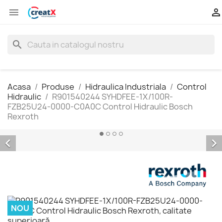


search
Acasa
Produse
Hidraulica Industriala
Control
Hidraulic
R901540244 SYHDFEE-1X/100R-
FZB25U24-0000-C0A0C Control Hidraulic Bosch
Rexroth


NOU