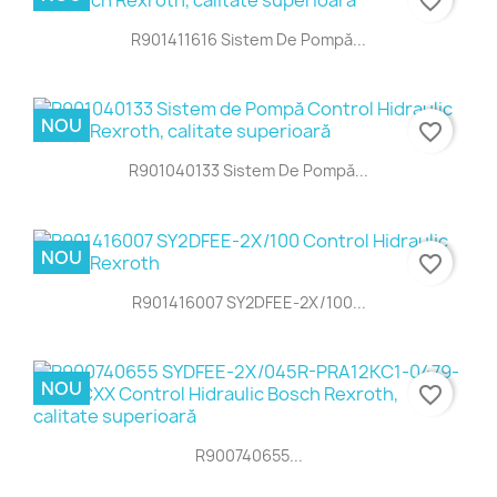
favorite_border
R901411616 Sistem De Pompă...
NOU
favorite_border
R901040133 Sistem De Pompă...
NOU
favorite_border
R901416007 SY2DFEE-2X/100...
NOU
favorite_border
R900740655...