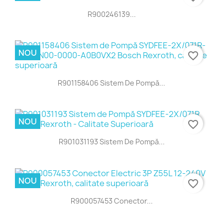
R900246139...
NOU
favorite_border
R901158406 Sistem De Pompă...
NOU
favorite_border
R901031193 Sistem De Pompă...
NOU
favorite_border
R900057453 Conector...