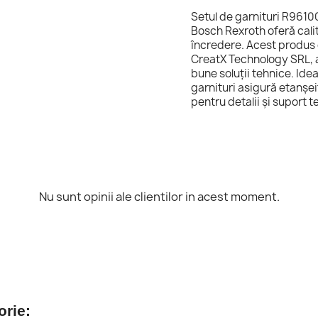
Setul de garnituri R9610
Bosch Rexroth oferă cali
încredere. Acest produs o
CreatX Technology SRL, a
bune soluții tehnice. Idea
garnituri asigură etanșei
pentru detalii și suport t
Nu sunt opinii ale clientilor in acest moment.
orie: