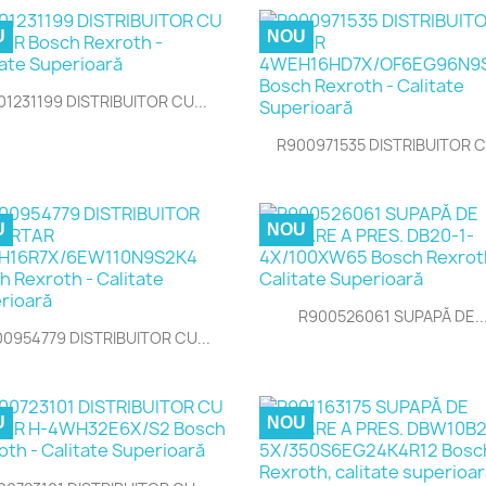
U
NOU

Vizualizare rapida
01231199 DISTRIBUITOR CU...

Vizualizare rapida
R900971535 DISTRIBUITOR C
U
NOU

Vizualizare rapida
R900526061 SUPAPĂ DE..

Vizualizare rapida
0954779 DISTRIBUITOR CU...
U
NOU

Vizualizare rapida