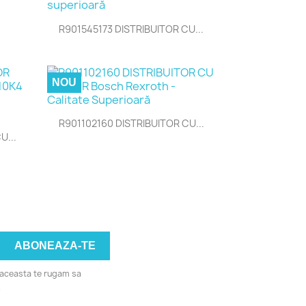

Vizualizare rapida
R901545173 DISTRIBUITOR CU...
NOU

Vizualizare rapida
R901102160 DISTRIBUITOR CU...
U...
u aceasta te rugam sa
.