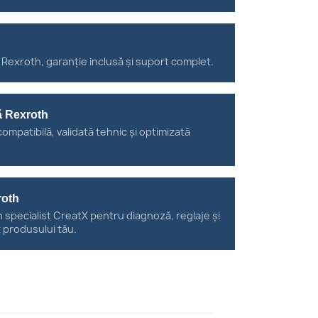
 Rexroth, garanție inclusă și suport complet.
ă Rexroth
ompatibilă, validată tehnic și optimizată
roth
n specialist CreatX pentru diagnoză, reglaje și
t produsului tău.