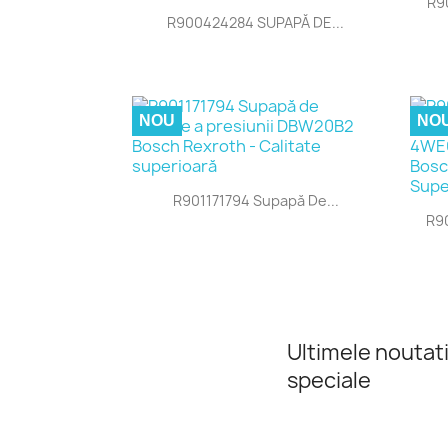
R9

Vizualizare rapida
R900424284 SUPAPĂ DE...
NOU
NO

Vizualizare rapida
R901171794 Supapă De...
R9
Ultimele noutati
speciale