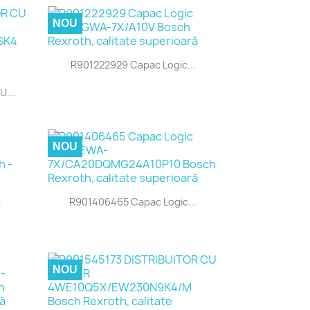
NOU

Vizualizare rapida
R901222929 Capac Logic...
U...
NOU

Vizualizare rapida
.
R901406465 Capac Logic...
NOU