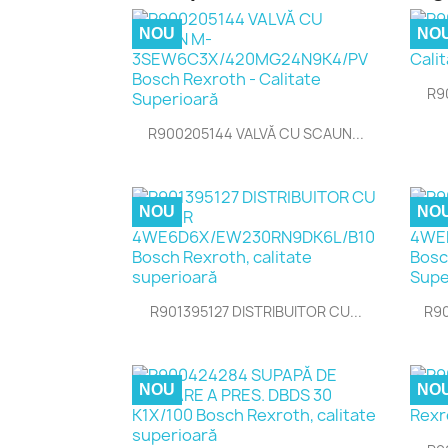
NOU
NO
R9

Vizualizare rapida
R900205144 VALVĂ CU SCAUN...
NOU
NO

Vizualizare rapida
R901395127 DISTRIBUITOR CU...
R90
NOU
NO