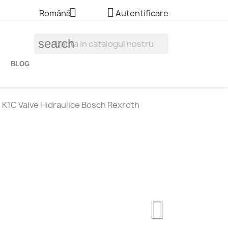


Română
Autentificare
search
BLOG
 K1C Valve Hidraulice Bosch Rexroth
