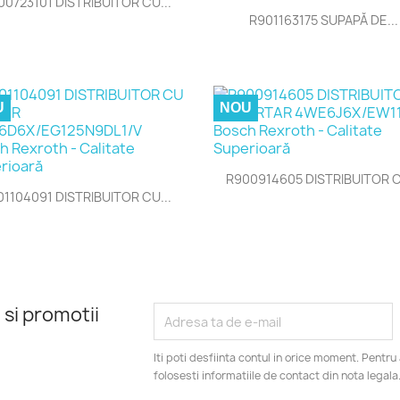
00723101 DISTRIBUITOR CU...

Vizualizare rapida
R901163175 SUPAPĂ DE...
U
NOU

Vizualizare rapida
R900914605 DISTRIBUITOR C

Vizualizare rapida
01104091 DISTRIBUITOR CU...
 si promotii
Iti poti desfiinta contul in orice moment. Pentr
folosesti informatiile de contact din nota legala