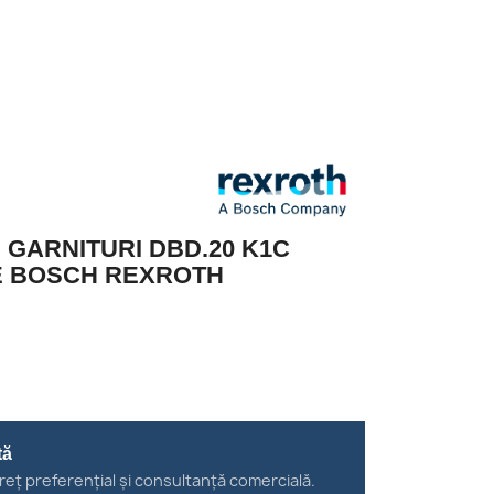
E GARNITURI DBD.20 K1C
E BOSCH REXROTH
tă
reț preferențial și consultanță comercială.