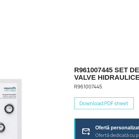
R961007445 SET D
VALVE HIDRAULIC
R961007445
Download PDF sheet
Ofertă personaliza
forward_to_inbox
Ofertă dedicată cu p