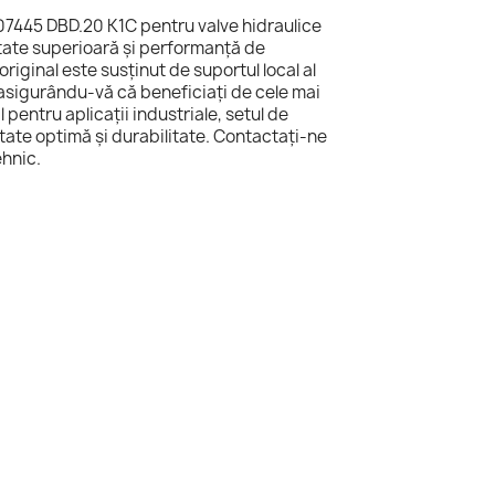
07445 DBD.20 K1C pentru valve hidraulice
tate superioară și performanță de
riginal este susținut de suportul local al
sigurându-vă că beneficiați de cele mai
l pentru aplicații industriale, setul de
tate optimă și durabilitate. Contactați-ne
ehnic.