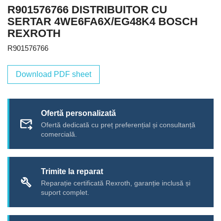
R901576766 DISTRIBUITOR CU
SERTAR 4WE6FA6X/EG48K4 BOSCH
REXROTH
R901576766
Download PDF sheet
Ofertă personalizată
forward_to_inbox
Ofertă dedicată cu preț preferențial și consultanță
comercială.
Trimite la reparat
build
Reparație certificată Rexroth, garanție inclusă și
suport complet.