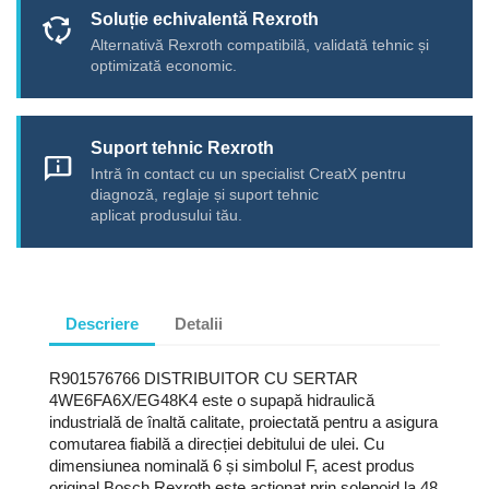
Soluție echivalentă Rexroth
cycle
Alternativă Rexroth compatibilă, validată tehnic și
optimizată economic.
Suport tehnic Rexroth
chat_info
Intră în contact cu un specialist CreatX pentru
diagnoză, reglaje și suport tehnic
aplicat produsului tău.
Descriere
Detalii
R901576766 DISTRIBUITOR CU SERTAR
4WE6FA6X/EG48K4 este o supapă hidraulică
industrială de înaltă calitate, proiectată pentru a asigura
comutarea fiabilă a direcției debitului de ulei. Cu
dimensiunea nominală 6 și simbolul F, acest produs
original Bosch Rexroth este acționat prin solenoid la 48