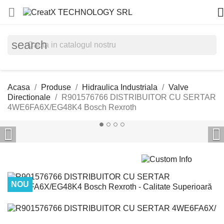


search
Acasa
Produse
Hidraulica Industriala
Valve
Directionale
R901576766 DISTRIBUITOR CU SERTAR
4WE6FA6X/EG48K4 Bosch Rexroth


NOU