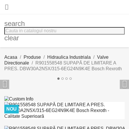

search
clear
Acasa
Produse
Hidraulica Industriala
Valve
Directionale
R901558548 SUPAPĂ DE LIMITARE A
PRES. DBW30A2N5X/315-6EG24N9K4E Bosch Rexroth


NOU