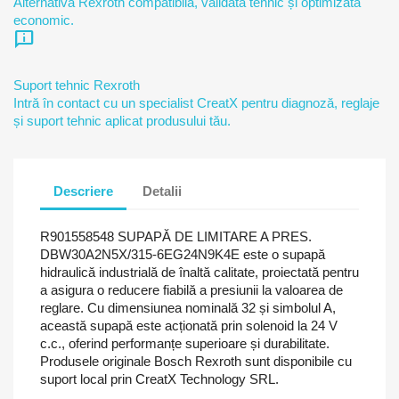
Alternativă Rexroth compatibilă, validată tehnic și optimizată
economic.
chat_info
Suport tehnic Rexroth
Intră în contact cu un specialist CreatX pentru diagnoză, reglaje
și suport tehnic aplicat produsului tău.
Descriere
Detalii
R901558548 SUPAPĂ DE LIMITARE A PRES.
DBW30A2N5X/315-6EG24N9K4E este o supapă
hidraulică industrială de înaltă calitate, proiectată pentru
a asigura o reducere fiabilă a presiunii la valoarea de
reglare. Cu dimensiunea nominală 32 și simbolul A,
această supapă este acționată prin solenoid la 24 V
c.c., oferind performanțe superioare și durabilitate.
Produsele originale Bosch Rexroth sunt disponibile cu
suport local prin CreatX Technology SRL.