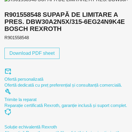
R901558548 SUPAPĂ DE LIMITARE A
PRES. DBW30A2N5X/315-6EG24N9K4E
BOSCH REXROTH
R901558548
Download PDF sheet
forward_to_inbox
Ofertă personalizată
Ofertă dedicată cu preț preferențial și consultanță comercială.
build
Trimite la reparat
Reparație certificată Rexroth, garanție inclusă și suport complet.
cycle
Soluție echivalentă Rexroth