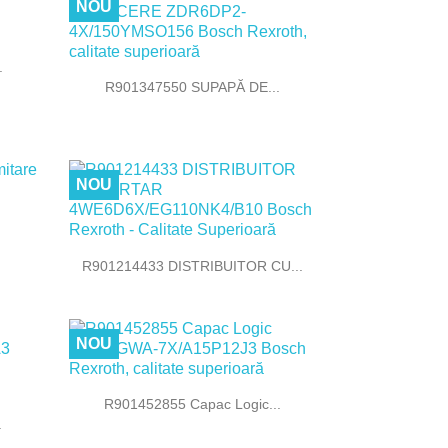
NOU
.

Vizualizare rapida
R901347550 SUPAPĂ DE...
NOU

Vizualizare rapida
R901214433 DISTRIBUITOR CU...
NOU

Vizualizare rapida
R901452855 Capac Logic...
.