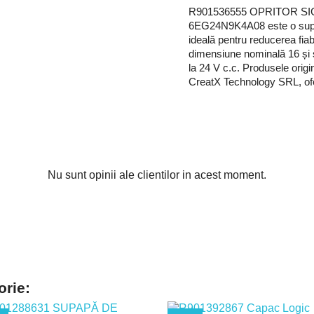
R901536555 OPRITOR SI
6EG24N9K4A08 este o supapă 
ideală pentru reducerea fiab
dimensiune nominală 16 și s
la 24 V c.c. Produsele orig
CreatX Technology SRL, oferi
Nu sunt opinii ale clientilor in acest moment.
orie: