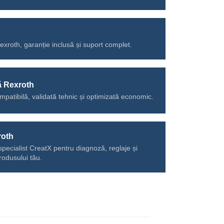
Rexroth, garanție inclusă și suport complet.
ă Rexroth
mpatibilă, validată tehnic și optimizată economic.
roth
specialist CreatX pentru diagnoză, reglaje și
rodusului tău.