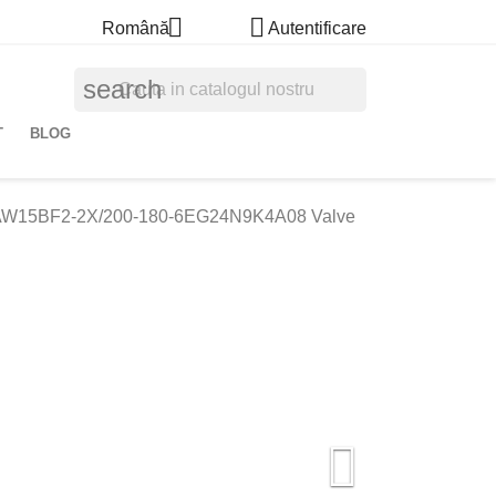


Română
Autentificare
search
T
BLOG
15BF2-2X/200-180-6EG24N9K4A08 Valve
