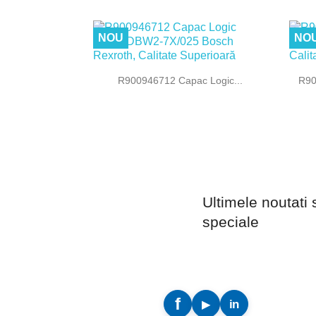
NOU
NO

Vizualizare rapida
R900946712 Capac Logic...
R90
Ultimele noutati 
speciale