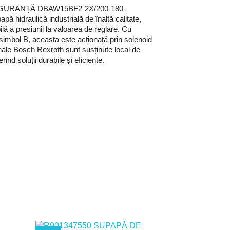
GURANŢĂ DBAW15BF2-2X/200-180-
hidraulică industrială de înaltă calitate,
ilă a presiunii la valoarea de reglare. Cu
imbol B, aceasta este acționată prin solenoid
inale Bosch Rexroth sunt susținute local de
nd soluții durabile și eficiente.