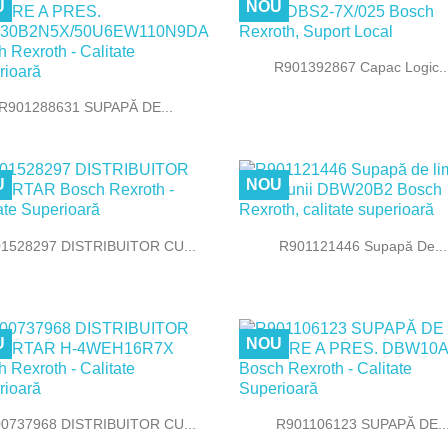
U
NOU

Vizualizare rapida
R901392867 Capac Logic..

Vizualizare rapida
R901288631 SUPAPĂ DE...
U
NOU


Vizualizare rapida
Vizualizare rapida
1528297 DISTRIBUITOR CU...
R901121446 Supapă De...
U
NOU


Vizualizare rapida
Vizualizare rapida
0737968 DISTRIBUITOR CU...
R901106123 SUPAPĂ DE..