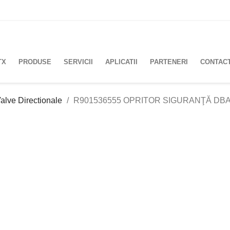
TX
PRODUSE
SERVICII
APLICATII
PARTENERI
CONTAC
alve Directionale
R901536555 OPRITOR SIGURANŢĂ DBAW