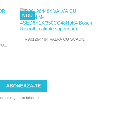
NOU

Vizualizare rapida
R901264484 VALVĂ CU SCAUN...
U...
asta te rugam sa folosesti