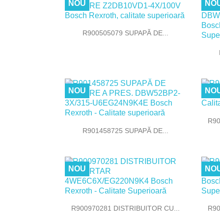
NOU
NO

Vizualizare rapida
R900505079 SUPAPĂ DE...
NOU
NO
R90

Vizualizare rapida
R901458725 SUPAPĂ DE...
NOU
NO

Vizualizare rapida
R900970281 DISTRIBUITOR CU...
R90