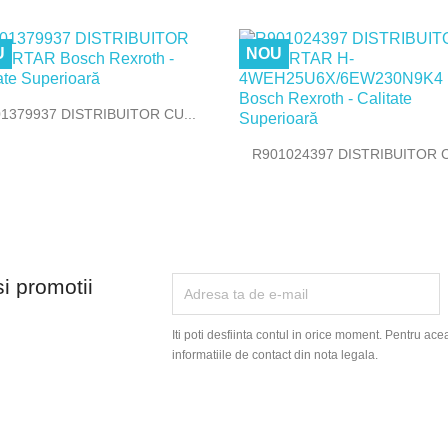
U
NOU

Vizualizare rapida
1379937 DISTRIBUITOR CU...

Vizualizare rapida
R901024397 DISTRIBUITOR C
si promotii
Iti poti desfiinta contul in orice moment. Pentru ace
informatiile de contact din nota legala.