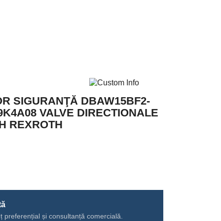
TOR SIGURANŢĂ DBAW15BF2-
N9K4A08 VALVE DIRECTIONALE
CH REXROTH
tă
ț preferențial și consultanță comercială.