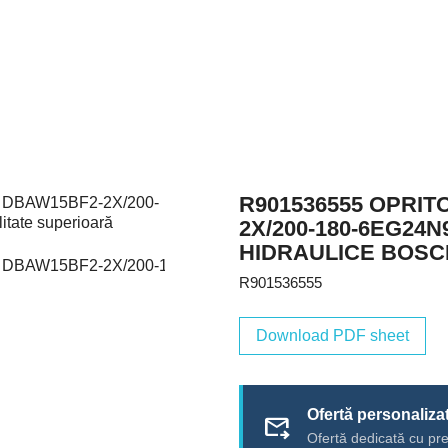
R901536555 OPRI
2X/200-180-6EG24
HIDRAULICE BOS
R901536555
Download PDF sheet
Ofertă personaliza
forward_to_inbox
Ofertă dedicată cu pre