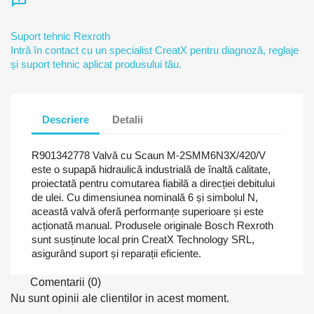
chat_info
Suport tehnic Rexroth
Intră în contact cu un specialist CreatX pentru diagnoză, reglaje
și suport tehnic aplicat produsului tău.
Descriere
Detalii
R901342778 Valvă cu Scaun M-2SMM6N3X/420/V
este o supapă hidraulică industrială de înaltă calitate,
proiectată pentru comutarea fiabilă a direcției debitului
de ulei. Cu dimensiunea nominală 6 și simbolul N,
această valvă oferă performanțe superioare și este
acționată manual. Produsele originale Bosch Rexroth
sunt susținute local prin CreatX Technology SRL,
asigurând suport și reparații eficiente.
Comentarii (0)
Nu sunt opinii ale clientilor in acest moment.