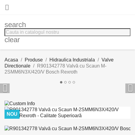

search
clear
Acasa
Produse
Hidraulica Industriala
Valve
Directionale
R901342778 Valvă cu Scaun M-
2SMM6N3X/420/V Bosch Rexroth


NOU