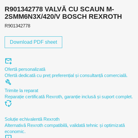
R901342778 VALVĂ CU SCAUN M-
2SMM6N3X/420/V BOSCH REXROTH
R901342778
Download PDF sheet
forward_to_inbox
Ofertă personalizată
Ofertă dedicată cu preț preferențial și consultanță comercială.
build
Trimite la reparat
Reparație certificată Rexroth, garanție inclusă și suport complet.
cycle
Soluție echivalentă Rexroth
Alternativă Rexroth compatibilă, validată tehnic și optimizată
economic.