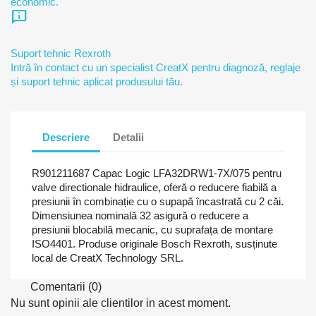
economic.
chat_info
Suport tehnic Rexroth
Intră în contact cu un specialist CreatX pentru diagnoză, reglaje
și suport tehnic aplicat produsului tău.
Descriere
Detalii
R901211687 Capac Logic LFA32DRW1-7X/075 pentru
valve directionale hidraulice, oferă o reducere fiabilă a
presiunii în combinație cu o supapă încastrată cu 2 căi.
Dimensiunea nominală 32 asigură o reducere a
presiunii blocabilă mecanic, cu suprafața de montare
ISO4401. Produse originale Bosch Rexroth, susținute
local de CreatX Technology SRL.
Comentarii (0)
Nu sunt opinii ale clientilor in acest moment.