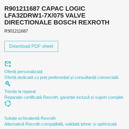
R901211687 CAPAC LOGIC
LFA32DRW1-7X/075 VALVE
DIRECTIONALE BOSCH REXROTH
R901211687
Download PDF sheet
forward_to_inbox
Ofertă personalizată
Ofertă dedicată cu preț preferențial și consultanță comercială.
build
Trimite la reparat
Reparație certificată Rexroth, garanție inclusă și suport complet.
cycle
Soluție echivalentă Rexroth
Alternativă Rexroth compatibilă, validată tehnic și optimizată