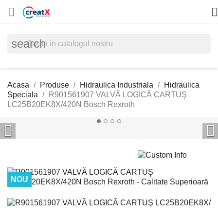


search
Acasa
Produse
Hidraulica Industriala
Hidraulica
Speciala
R901561907 VALVĂ LOGICĂ CARTUŞ
LC25B20EK8X/420N Bosch Rexroth


NOU