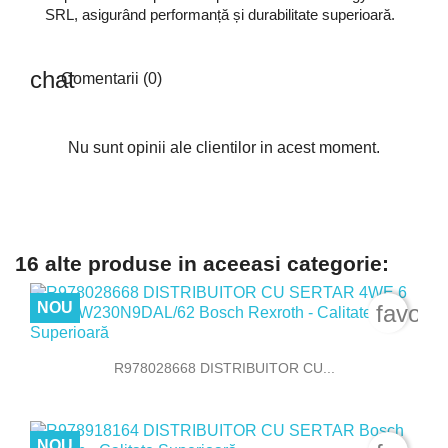
SRL, asigurând performanță și durabilitate superioară.
Comentarii (0)
Nu sunt opinii ale clientilor in acest moment.
16 alte produse in aceeasi categorie:
NOU
favori
R978028668 DISTRIBUITOR CU...
NOU