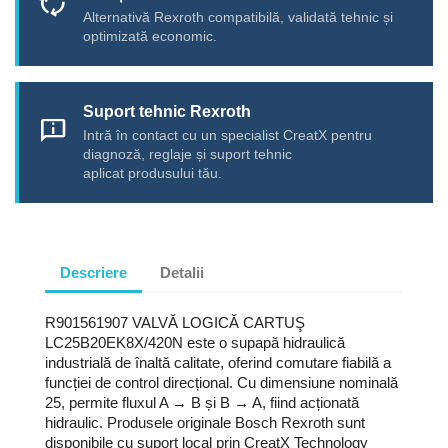
cycle
Alternativă Rexroth compatibilă, validată tehnic și
optimizată economic.
Suport tehnic Rexroth
chat_info
Intră în contact cu un specialist CreatX pentru
diagnoză, reglaje și suport tehnic
aplicat produsului tău.
Descriere
Detalii
R901561907 VALVĂ LOGICĂ CARTUŞ
LC25B20EK8X/420N este o supapă hidraulică
industrială de înaltă calitate, oferind comutare fiabilă a
funcției de control direcțional. Cu dimensiune nominală
25, permite fluxul A → B și B → A, fiind acționată
hidraulic. Produsele originale Bosch Rexroth sunt
disponibile cu suport local prin CreatX Technology