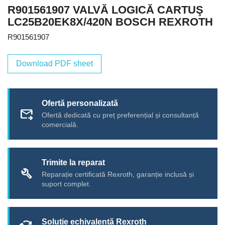
R901561907 VALVĂ LOGICĂ CARTUŞ
LC25B20EK8X/420N BOSCH REXROTH
R901561907
Download PDF sheet
Ofertă personalizată
forward_to_inbox
Ofertă dedicată cu preț preferențial și consultanță
comercială.
Trimite la reparat
build
Reparație certificată Rexroth, garanție inclusă și
suport complet.
Soluție echivalentă Rexroth