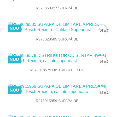
R978860427 SUPAPĂ DE...
NOU
favori
R978029585 SUPAPĂ DE...
NOU
favori
R978918579 DISTRIBUITOR CU...
NOU
favori
R978915959 SUPAPĂ DE...